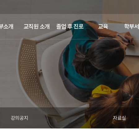
부소개
교직원 소개
졸업 후 진로
교육
학부서
강의공지
자료실