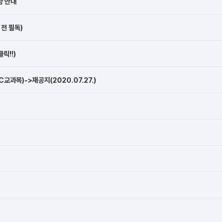
항 안내
전 필독)
릭!!)
과목)->재공지(2020.07.27.)