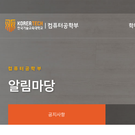
한
학
국
기
술
컴퓨터공학부
교
알림마당
육
대
학
공지사항
교