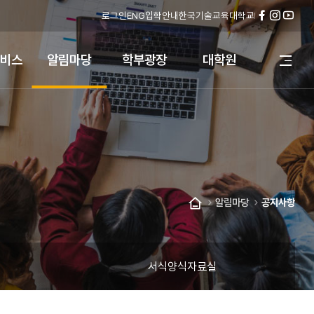
로그인
ENG
입학안내
한국기술교육대학교
페
인
유
이
스
튜
스
타
브
비스
알림마당
학부광장
대학원
전
북
그
체
램
메
뉴
열
기
알림마당
공지사항
홈
서식양식자료실