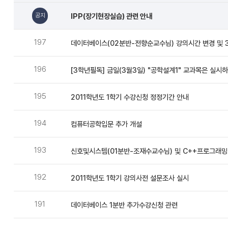
자,
공지
IPP(장기현장실습) 관련 안내
등
록
197
데이터베이스(02분반-전향순교수님) 강의시간 변경 및 3
일,
첨
196
[3학년필독] 금일(3월3일) "공학설계1" 교과목은 실시
부
파
195
2011학년도 1학기 수강신청 정정기간 안내
일,
조
194
컴퓨터공학입문 추가 개설
회
193
수
신호및시스템(01분반-조재수교수님) 및 C++프로그래밍(
192
2011학년도 1학기 강의사전 설문조사 실시
191
데이터베이스 1분반 추가수강신청 관련