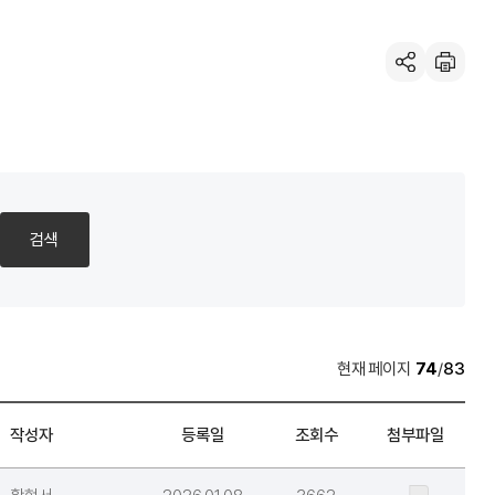
공유하기
인
쇄
검색
페이지
74
/
83
작성자
등록일
조회수
첨부파일