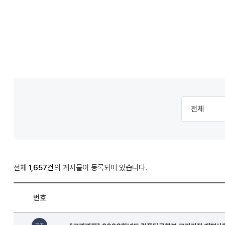
컴
퓨
터
공
학
알
부
림
마
당
>
전체
1,657건
공
지
번호
사
알