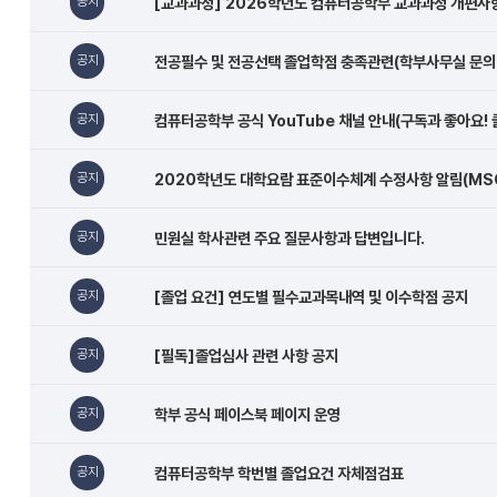
공지
[교과과정] 2026학년도 컴퓨터공학부 교과과정 개편사
항
림
마
검
공지
전공필수 및 전공선택 졸업학점 충족관련(학부사무실 문의 
당
색
>
공지
컴퓨터공학부 공식 YouTube 채널 안내(구독과 좋아요! 클
공
지
공지
2020학년도 대학요람 표준이수체계 수정사항 알림(MSC교
사
항
공지
민원실 학사관련 주요 질문사항과 답변입니다.
목
록
공지
[졸업 요건] 연도별 필수교과목내역 및 이수학점 공지
-
번
공지
[필독]졸업심사 관련 사항 공지
호,
제
공지
학부 공식 페이스북 페이지 운영
목,
작
공지
컴퓨터공학부 학번별 졸업요건 자체점검표
성