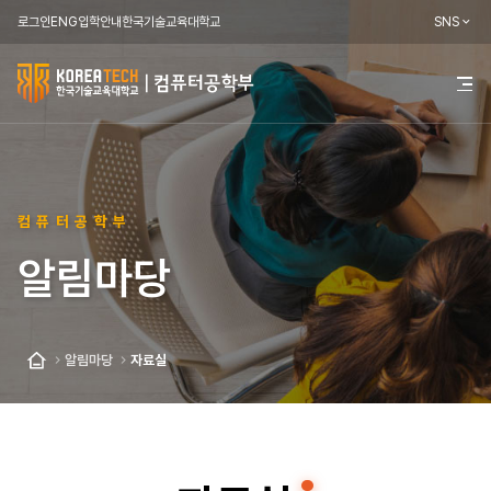
로그인
ENG
입학안내
한국기술교육대학교
SNS
한
전
체
국
메
뉴
기
열
기
술
컴퓨터공학부
교
알림마당
육
대
학
알림마당
자료실
홈
교
컴
퓨