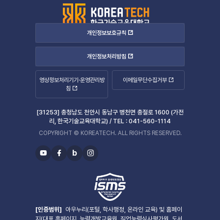
개인정보보호규칙
개인정보처리방침
영상정보처리기기·운영관리방
이메일무단수집거부
침
[31253] 충청남도 천안시 동남구 병천면 충절로 1600 (가전
리, 한국기술교육대학교) /
TEL :
041-560-1114
COPYRIGHT © KOREATECH. ALL RIGHTS RESERVED.
b
유
페
블
인
투
이
로
스
브
스
그
타
북
그
램
[인증범위]
아우누리(포털, 학사행정, 온라인 교육) 및 홈페이
지(대표 홈페이지, 능력개발교육원, 직업능력심사평가원, 도서