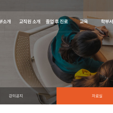
부소개
교직원 소개
졸업 후 진로
교육
학부서
강의공지
자료실