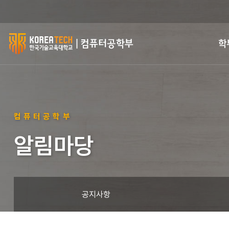
한
학
국
기
술
컴퓨터공학부
교
알림마당
육
대
학
공지사항
교