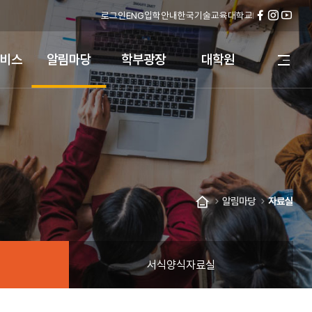
로그인
ENG
입학안내
한국기술교육대학교
페
인
유
이
스
튜
스
타
브
비스
알림마당
학부광장
대학원
전
북
그
체
램
메
뉴
열
기
알림마당
자료실
홈
서식양식자료실