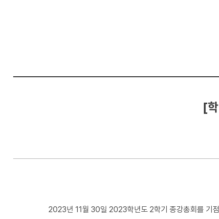
컴
퓨
터
공
학
부
[학
2023년 11월 30일 2023학년도 2학기 종강총회를