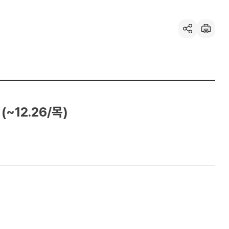
공유하기
인
쇄
~12.26/목)