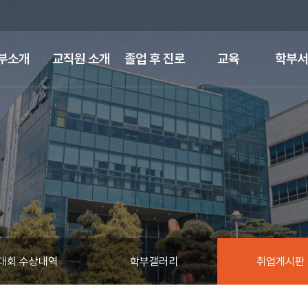
부소개
교직원 소개
졸업 후 진로
교육
학부서
대회 수상내역
학부갤러리
취업게시판