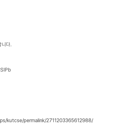
랍니다.
OSIPb
ps/kutcse/permalink/2711203365612988/