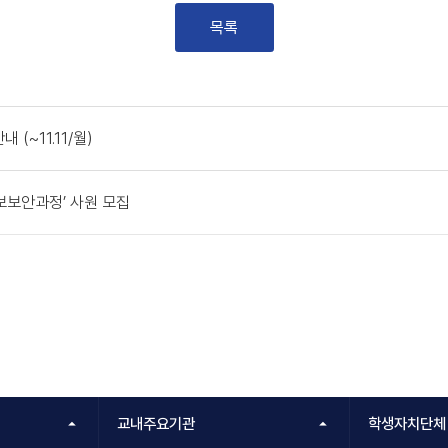
목록
(~11.11/월)
보보안과정’ 사원 모집
교내주요기관
학생자치단체