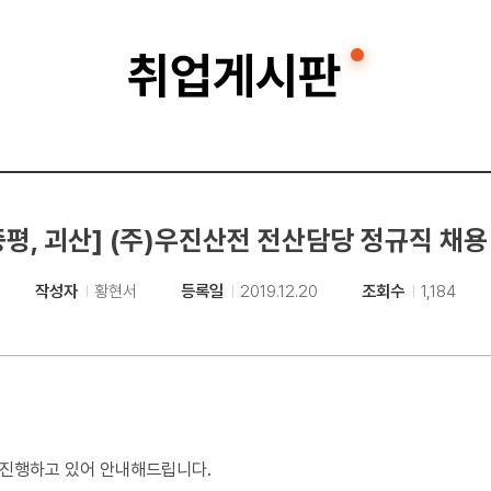
취업게시판
증평, 괴산] (주)우진산전 전산담당 정규직 채용 (
작성자
황현서
등록일
2019.12.20
조회수
1,184
 진행하고 있어 안내해드립니다.