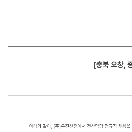
컴
퓨
터
공
학
부
[충북 오창, 
아래와 같이, (주)우진산전에서 전산담당 정규직 채용을