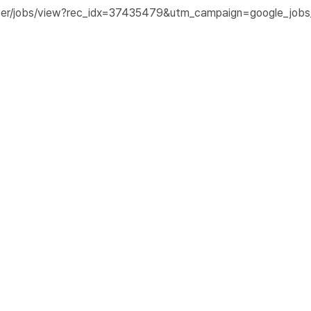
_user/jobs/view?rec_idx=37435479&utm_campaign=google_jo