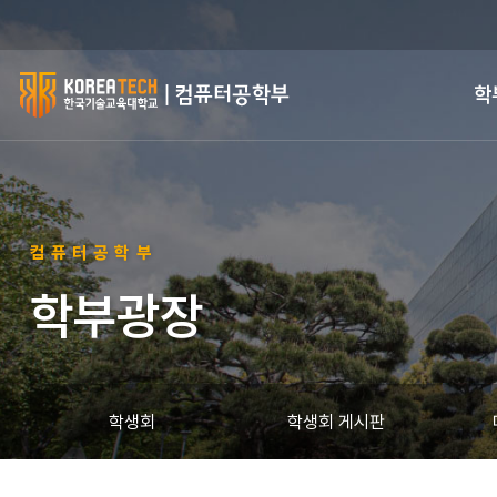
한
학
국
기
술
컴퓨터공학부
교
학부광장
육
대
학
학생회
학생회 게시판
교