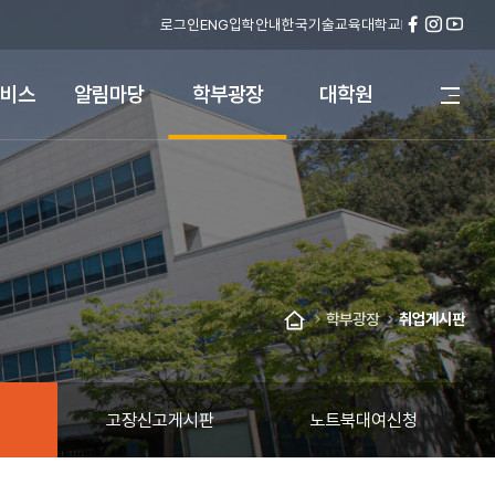
로그인
ENG
입학안내
한국기술교육대학교
페
인
유
이
스
튜
스
타
브
비스
알림마당
학부광장
대학원
전
북
그
체
램
메
뉴
열
기
학부광장
취업게시판
홈
고장신고게시판
노트북대여신청