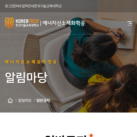
로그인
ENG
입학안내
한국기술교육대학교
한
전
체
국
메
뉴
기
열
기
술
에너지신소재공학전공
교
알림마당
육
대
학
알림마당
일반공지
홈
교
에
너