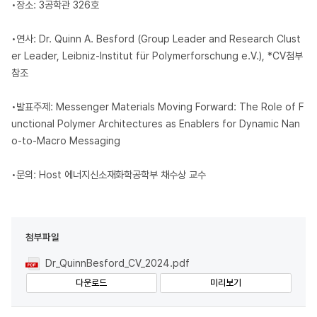
•장소: 3공학관 326호
•연사: Dr. Quinn A. Besford (Group Leader and Research Clust
er Leader, Leibniz-Institut für Polymerforschung e.V.), *CV첨부
참조
•발표주제: Messenger Materials Moving Forward: The Role of F
unctional Polymer Architectures as Enablers for Dynamic Nan
o-to-Macro Messaging
•문의: Host 에너지신소재화학공학부 채수상 교수
첨부파일
Dr_QuinnBesford_CV_2024.pdf
다운로드
미리보기