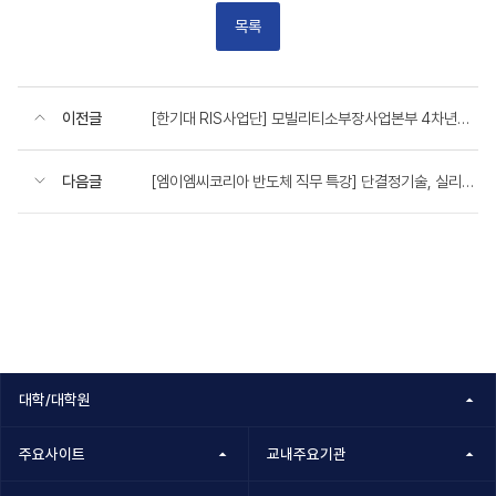
목록
이전글
[한기대 RIS사업단] 모빌리티소부장사업본부 4차년도 사업설명회 개최 홍보
다음글
[엠이엠씨코리아 반도체 직무 특강] 단결정기술, 실리콘웨이퍼링 공정기술 관련 특강
대학/대학원
주요사이트
교내주요기관