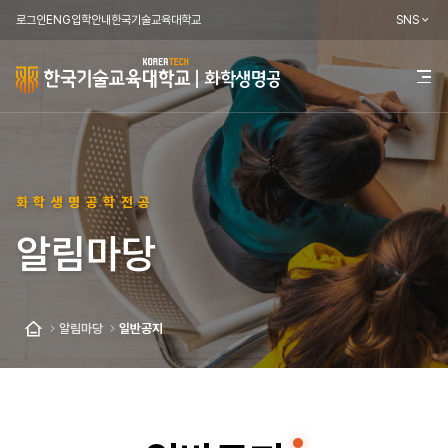
로그인
ENG
입학안내
한국기술교육대학교
SNS
한
전
체
국
메
뉴
기
열
기
술
화학생명공학전공
교
알림마당
육
대
학
알림마당
일반공지
홈
교
화
학