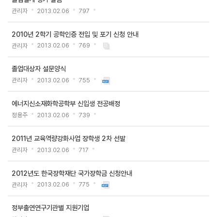
공
관리자
2013.02.06
797
지
목
2010년 2학기 공학인증 전입 및 포기 신청 안내
록
관리자
2013.02.06
769
-
번
졸업대상자 설문양식
호,
관리자
2013.02.06
755
제
목,
에너지신소재화학공학부 신입생 전공배정
작
정용주
2013.02.06
739
성
자,
2011년 교육역량강화사업 장학생 2차 선발
등
관리자
2013.02.06
717
록
일,
2012년도 한국장학재단 국가장학금 신청안내
첨
관리자
2013.02.06
775
부
파
정부출연연구기관별 지원기업
일,