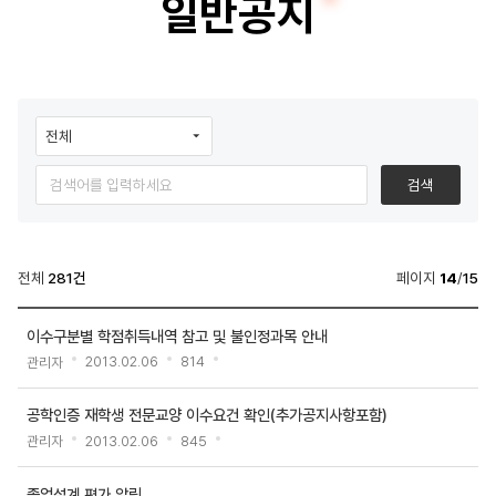
일반공지
생
명
공
알
학
림
전
마
검색
공
당
>
전체
281건
페이지
14
/
15
일
알
반
이수구분별 학점취득내역 참고 및 불인정과목 안내
림
공
관리자
2013.02.06
814
마
지
당
공학인증 재학생 전문교양 이수요건 확인(추가공지사항포함)
>
검
관리자
2013.02.06
845
일
색
반
졸업설계 평가 알림