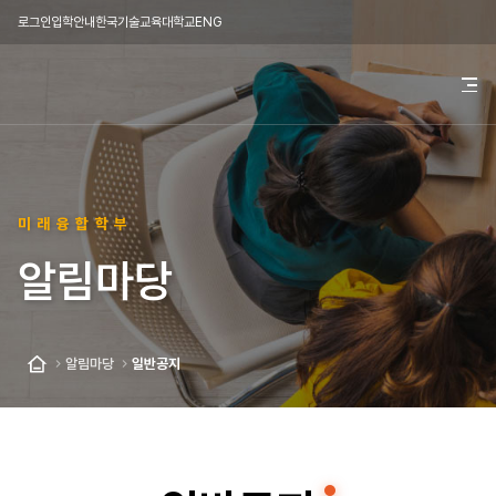
로그인
입학안내
한국기술교육대학교
ENG
한
전
체
국
메
뉴
기
열
기
술
미래융합학부
교
알림마당
육
대
학
알림마당
일반공지
홈
교
미
래