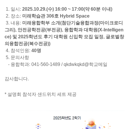
1.
일시
:
2025.10.29.(
수
) 16:00 ~ 17:00(
약
60
분 이내
)
2.
장소
:
미래학습관 306호 Hybrid Space
3.
내용
:
미래융합학부 소개
(
첨단기술융합과정(마이크로디
그리)
, 안전공학전공(부전공), 융합학과 대학원(X-Intelligen
ce) 및 2025
학년도 후기 대학원 신입학 모집 일정
,
글로벌창
의융합전공(복수전공)
)
4.
참석인원
:
40
명
5.
문의사항
-
융합학과
: 041-560-1489 / qkdwkqkd@
학교메일
감사합니다
.
*
설명회 참석자 샌드위치 세트 제공