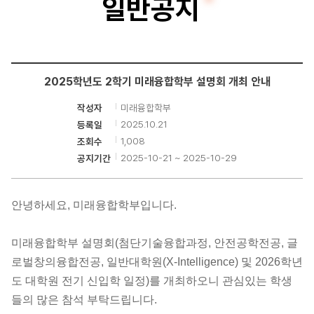
일반공지
융
합
학
2025학년도 2학기 미래융합학부 설명회 개최 안내
부
미래융합학부
작성자
2025.10.21
등록일
1,008
조회수
2025-10-21 ~ 2025-10-29
공지기간
안녕하세요
,
미래융합학부입니다
.
미래융합학부 설명회
(
첨단기술융합과정
, 안전공학전공,
글
로벌창의융합전공,
일반대학원(X-Intelligence) 및
2026
학년
도 대학원 전기 신입학 일정
)
를 개최하오니 관심있는 학생
들의 많은 참석 부탁드립니다
.