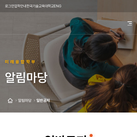
로그인
입학안내
한국기술교육대학교
ENG
한
전
체
국
메
뉴
기
열
기
술
미래융합학부
교
알림마당
육
대
학
알림마당
일반공지
홈
교
미
래