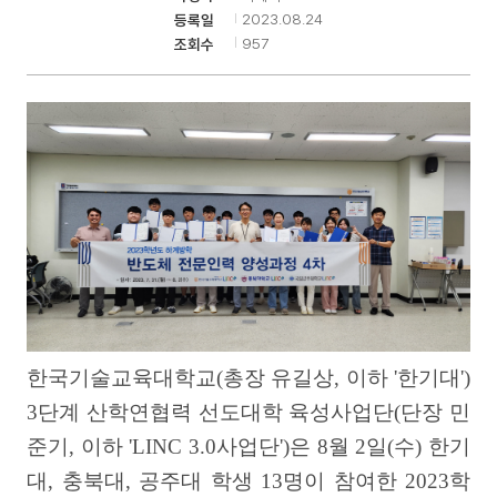
2023.08.24
등록일
957
조회수
기
한국기술교육대학교
(
총장 유길상
,
이하
'
한기대'
)
3
단계 산학연협력 선도대학 육성사업단
(
단장 민
준기
,
이하 '
LINC 3.0
사업단'
)
은
8
월
2
일
(
수
)
한기
대
,
충북대
,
공주대 학생
13
명이 참여한
2023
학