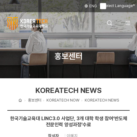
Select Language
ENG
▼
한
국
전
검색 레이어
홍보센터
기
술
체
열기
교
KOREATECH NEWS
육
메
대
홍보센터
KOREATECH NOW
KOREATECH NEWS
홈
학
뉴
한국기술교육대 LINC3.0 사업단, 3개 대학 학생 참여‘반도체
교
전문인력 양성과정’수료
열
이혜지
작성자