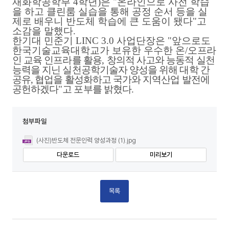
재화학공학부
4
학년
)
은
"
온라인으로 사전 학습
을 하고 클린룸 실습을 통해 공정 순서 등을 실
제로 배우니 반도체 학습에 큰 도움이 됐다
"
고
소감을 말했다
.
한기대 민준기
LINC 3.0
사업단장은
"
앞으로도
한국기술교육대학교가 보유한 우수한 온/오
프라
인 교육 인프라를 활용
,
창의적 사고와 능동적 실천
능력을 지닌 실천공학기술자 양성을 위해 대학 간
공유,
협업을 활성화하고 국가와 지역산업 발전에
공헌하겠다
"
고 포부를 밝혔다
.
첨부파일
(사진)반도체 전문인력 양성과정 (1).jpg
다운로드
미리보기
목록