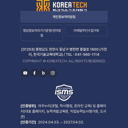
개인정보처리방침
영상정보처리기기운영·관리방
이메일무단수집거부
침
[31253] 충청남도 천안시 동남구 병천면 충절로 1600 (가전
리, 한국기술교육대학교) /
TEL :
041-560-1114
COPYRIGHT © KOREATECH. ALL RIGHTS RESERVED.
b
유
페
블
인
투
이
로
스
브
스
그
타
북
그
램
[인증범위]
아우누리(포털, 학사행정, 온라인 교육) 및 홈페이
지(대표 홈페이지, 능력개발교육원, 직업능력심사평가원, 도서
관)
[인증기간]
2024.04.03. ~ 2027.04.02.