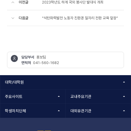
이전글
2023학년도 하계 국외 봉사단 발대식 개최
다음글
“석탄화력발전 노동자 친환경 일자리 전환 교육 앞장”
담당부서
홍보팀
연락처
041-560-1682
콘텐츠
정보책임자
대학/대학원
주요사이트
교내주요기관
학생자치단체
대외유관기관