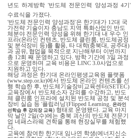
년도 하계방학
'
반도체 전문인력 양성과정
4
기'
수료식을 가졌다
.
'
반도체 전문인력 양성과정
'
은 한기대가
12
대 국
가전략 기술이자 충남도 지역 특화산업인 반도
체분야 전문인력 양성을 위해 한기대 내 우수 인
프라
(
온라인 컨텐츠
,
반도체 클린룸
,
반도체공정
및 분석장비 등
)
를 활용
,
타 대학
(
충북대
,
공주대
)
과 공유,
협업을 목적으로 지난해부터 이번까지
총
12
회 째 운영하고 있다
.
방학 기간에
3
일 과정
으로 운영하며 교육 비용은
LINC 3.0
사업으로
지원하고 있다
.
해당 과정은 한기대 온라인평생교육원 플랫폼
(www.step.or.kr)
에서 반도체 온라인 컨텐츠를 선
행 학습한 후
,
반도체기술장비교육센터
(SETEC)
교육장에서 반도체소자 강의를 수강하고
,
반도
체 클린룸 인프라에 설치된 반도체 공정 및 분석
장비 실습 등 '
플립러닝'
(Flipped Learning.
온라인
)
형태로 운영됐다
.
교육 마지
선학습 후 강의장 교육
막 날인
2
일
(
수
)
에는 충북 괴산의 반도체 전문기
업 네패스라웨 견학을 통해 현장실무를 체험했
다
.
교육에 참여한 한기대 임나연 학생
(
에너지신소