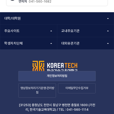
연락처
041-560-1682
콘텐츠
정보책임자
대학/대학원
주요사이트
교내주요기관
학생자치단체
대외유관기관
개인정보처리방침
영상정보처리기기운영·관리방
이메일무단수집거부
침
[31253] 충청남도 천안시 동남구 병천면 충절로 1600 (가전
리, 한국기술교육대학교) /
TEL :
041-560-1114