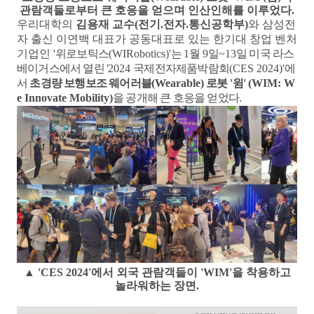
관람객들로부터 큰 호응을 얻으며 인산인해를 이루었다
.
우리대학의
김용재 교수
(
전기
.
전자
.
통신공학부
)
와 삼성전
자 출신 이연백 대표가 공동대표로 있는 한기대 창업 벤처
기업인
'
위로보틱스
(WIRobotics)'
는
1
월
9
일
~13
일 미국 라스
베이거스에서 열린 '
2024
국제전자제품박람회
(CES 2024)'
에
서
초경량 보행보조 웨어러블
(
Wearable)
로봇
'
윔'
(WIM: W
e Innovate Mobility)
을 공개해 큰 호응을 얻었다
.
▲ '
CES 2024'
에서 외국 관람객들이 '
WIM'
을 착용하고
놀라워하는 장면
.