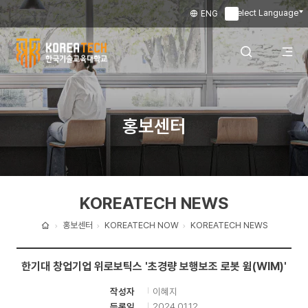
Select Language
ENG
▼
한
국
전
검색 레이어
홍보센터
기
술
체
열기
교
KOREATECH NEWS
육
메
대
홍보센터
KOREATECH NOW
KOREATECH NEWS
홈
학
뉴
한기대 창업기업 위로보틱스 '초경량 보행보조 로봇 윔(WIM)'
교
이혜지
작성자
열
2024.01.12
등록일