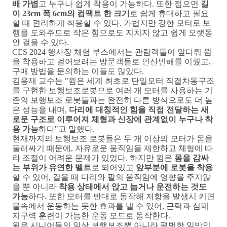
배 가볍
고 누구나 쉽게 착용이 가능하다
.
또한 접으면
길
이
23cm
폭
6cm
의 컴팩트 한 크기
로 쉽게 휴대하고 필요
할 때 편리하게 착용할 수 있다
.
가볍지만 강한 모터로 보
행을 도와주므로 작은 힘으로도 지치지 않고 쉽게 오랫동
안 걸을 수 있다
.
CES 2024
행사장 체험 부스에서는 관람객들이 앞다퉈 윔
을 착용하고 걸어보려는 방문객들로 인산인해를 이뤘고
,
구매 방법을 문의하는 이들도 많았다
.
김용재 교수는
"
윔은 세계 최초로 단일모터 직결차동구조
를 구현한 보행보조로봇으로 여러 개 모터를 사용하는 기
존의 보행보조 로봇들과는 완전히 다른 방식으로도 더 높
은 성능을 내며
,
다리에 대칭적인 힘을 직접 전달하는 새
로운 구조로 이루어져 체형과 신장에 관계없이 누구나 착
용 가능
하다
"
고 말했다
.
현재까지의 보행보조 로봇들은 두 개 이상의 모터가 몸을
둘러싸기 때문에
,
자유로운 움직임을 제한하고 체형에 따
라 조절이 어려운 문제가 있었다
.
하지만 윔은
몸을 감싸
는 부위가 유연한 벨트
로 되어있고
앞부분에 로봇을 착용
할 수 있어
,
걸을 때 다리와 팔의 움직임에 영향을 주지않
을 뿐 아니라
착용 상태에서 앉고 눕거나 운전하는 것도
가능
하다
.
또한 모터를 반대로 동작해 저항을 발생시 키면
물속에서 운동하는 듯한 효과를 낼 수 있어
,
근력과 심폐
지구력 훈련이 가능한 운동 모드로 동작한다
.
윔은 시니어들의 일상 보행보조뿐 아니라 평범한 일반인