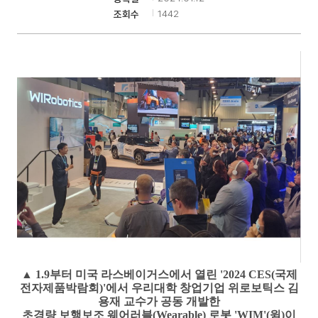
1442
조회수
기
▲
1.9
부터 미국 라스베이거스에서 열린 '
2024 CES(
국제
전자제품박람회
)'
에서 우리대학 창업기업 위로보틱스 김
용재 교수가 공동 개발한
초경량 보행보조 웨어러블
(Wearable)
로봇 '
WIM'(
윔
)
이