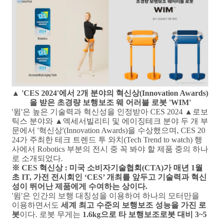
▲ '
CES 2024'
에서
2
개 분야의 혁신상
(Innovation Awards)
을 받은 초경량 보행보조 웨 어러블 로봇 '
WIM'
'
윔
'
은 높은 기술력과 혁신성을 인정받아
CES 2024
▲
로보
틱스 분야와
▲
엑세서빌리티 및 에이징테크 분야 두 개 부
문에서
'
혁신상'
(Innovation Awards)
을 수상했으며
, CES 20
24
가 주최한 테크 트렌드 투 와치
(Tech Trend to watch)
행
사에서
Robotics
부분의 전시 중 꼭 봐야 할 제품 중의 하나
로 소개되었다
.
※
CES
혁신상
:
미국 소비자기술협회
(CTA)
가 매년
1
월
초
IT,
가전 전시회인
‘CES’
개최를 앞두고 기술력과 혁신
성이 뛰어난 제품에게 수여하는 상이다
.
'
윔
'
은 인간의 보행 대칭성을 이용하여 하나의 모터만을
이용하면서도
세계 최고 수준의 보행보조 성능을 가진 로
봇
이다
.
로봇 무게는
1.6kg
으로 타 보행보조로봇 대비
3~5