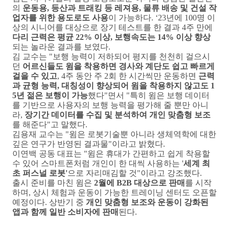
의
운동용
,
등산과 트래킹 등 레져용
,
물류 배송 및 건설 작
업자를 위한 용도로도 사용
이 가능하다
. ‘23
년에
100
명 이
상의 시니어를 대상으로 장기 테스트를 한 결과
4
주 만에
다리 근력은 평균
22%
이상
,
보행속도는
14%
이상 향상
되는 놀라운 결과를 보였다
.
김 교수는
"
보행 능력이 저하되어 평지를 천천히 걸으시
던
어르신들도 윔을 착용하면 경사와 계단도 쉽고 빠르게
걸을 수 있고
, 4
주 동안 주
2
회 한 시간씩만 운동하면
근력
과 균형 능력
,
대칭성이 향상되어 윔을 착용하지 않고도
1
5
년 젊은 보행이 가능
했다
"
면서
"
특히 윔은 보행 데이터
를 기반으로 사용자의 보행 능력을 평가해 줄 뿐만 아니
라
,
장기간 데이터를 수집 및 분석하여 개인 맞춤형 보조
를 해준다
"
고 말했다
.
김용재 교수는
"
윔은 로봇기술뿐 아니라 생체역학에 대한
깊은 연구가 반영된 결과물
"
이라고 밝혔다
.
이연백 공동 대표는
"
윔은 휴대가 간편하고 쉽게 착용할
수 있어 스마트폰처럼 개인이 한 대씩 사용하는
'
세계 최
초 퍼스널 로봇
'
으로 자리매김할 것
"
이라고 강조했다
.
출시 준비를 마친 윔은
2
월에
B2B
대상으로 판매
를 시작
하며
,
상시 체험과 운동이 가능한 트레이닝 센터도 오픈할
예정이다
.
상반기 중
개인 맞춤형 보조와 운동이 강화된
앱과 함께 일반 소비자에 판매
된다
.