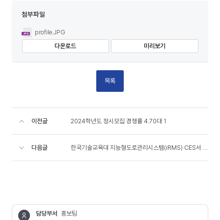
첨부파일
profile.JPG
다운로드
미리보기
목록
이전글
2024학년도 정시모집 경쟁률 4.70대 1
다음글
한국기술교육대 지능형도로관리시스템(iRMS) CES서 큰 호응
담당부서
홍보팀