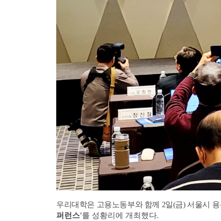
우리대학은
고용노동부와 함께
2
일
(
금
)
서울시
용
퍼런스'
를 성황리에 개최했다
.