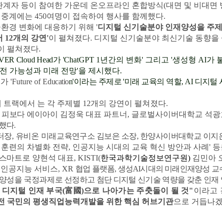
관계자 등이 참여한 가운데 온
오프라인 혼합방식
(
대면 및 비대면
인 중계에는
450
여명이 접속하여 행사를 함께했다
.
술
환경 변화에 대응하기 위해 '
디지털 신기술분야 인재양성
을 주
서
12
개의 강연'
이 펼쳐졌다
.
디지털 신기술분야 최신기술 동향을
이 펼쳐졌다
.
VER Cloud Head
가 '
ChatGPT 1
년간의 변화' 그리고 '생성형
AI
가 
발전
가능성과 미래 전망'을 제시했다
.
 '
Future of Ed
ucatio
n'
이라는 주제로 '미래 교육의 역할
, AI
디지털 
 트랙에서 는 각 주제별
12
개의 강연이 펼쳐졌다
.
,
피보다 에이아이
김정욱 대표 파트너
,
글로벌사이버대학교 석광
표했다
.
터장
,
유비온 미래
교육연구소 김보은 소장
,
한양사이버대학교 이지
훈련의 차별화 전략
,
인공지능 시대의 교육 혁신 방안과 사례' 
 스마트로 양현석
대표
, KISTI
(
한국과학기술정보연구원
)
김민아 
 인공지능 서비스
, XR
협업 플랫폼
,
생성
AI
시대의 미래인재양성 교수
재양성
을 국정과제로
선정하고 첨단 디지털 신기술 역량을 갖춘 인재
디지털 인재 부국
(
富國
)
으로 나아가는 주춧돌이 될 것"
이라고 
 전 국민의 평생직업능력개발을 위한 핵심 허브기관
으로 거듭나겠