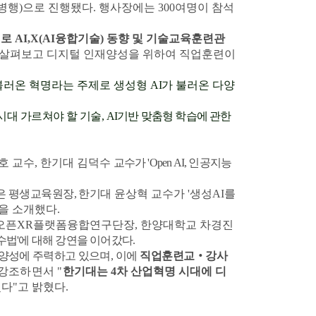
 병행
)
으로 진행됐다
.
행사장에는
300
여명이 참석
제로
AI,X(AI
융합기술
)
동향 및 기술
교육훈련관
 살펴보고 디지털 인재양성을 위하여 직업훈련이
불러온 혁명
라는 주제로
생성형
AI
가 불러온 다양
시대 가르쳐야 할 기술
,
AI
기반 맞춤형 학습에 관한
호 교수
,
한기대 김덕수
교수가 '
Open AI,
인공지능
은 평생교육원장
,
한기대
윤상혁 교수가 '생성
AI
를
등을 소개했다
.
오픈
XR
플랫폼융합연구단장
,
한양대학교 차경진
법'에 대해 강연을 이어갔다
.
 양성에 주력하고 있으며
,
이에
직업훈련교
‧
강사
강조하면서 "
한기대는
4
차 산업혁명 시대에 디
다"
고 밝혔다
.