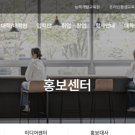
능력개발교육원
온라인평생교육
대학/대학원
취업ㆍ창업
학사안내
대학
입학
홍보센터
미디어센터
홍보대사