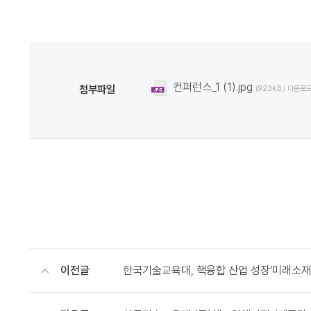
컨퍼런스_1 (1).jpg
첨부파일
(923KB / 다운로드
이전글
한국기술교육대, 핵융합 산업 성장‘미래소