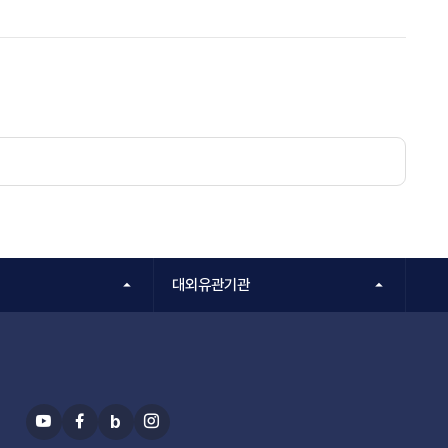
대외유관기관
b
유
페
블
인