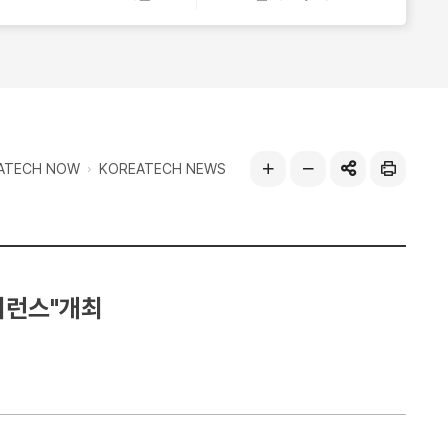
열
기
ATECH NOW
KOREATECH NEWS
공유하기
인
글자
글자
쇄
크게
작게
퍼런스"개최