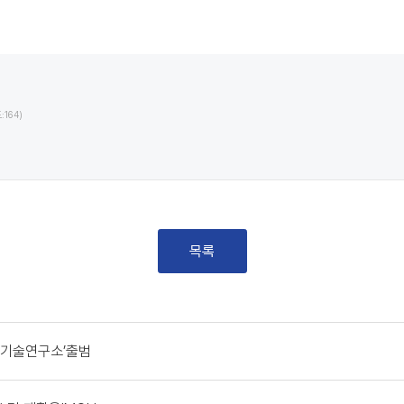
:164)
목록
재기술연구소’출범