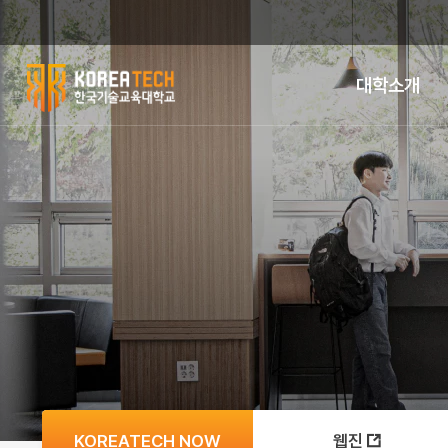
대학소개
한
국
기
술
교
육
대
학
KOREATECH NOW
웹진