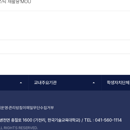
스틱 재활용'MOU
교내주요기관
학생자치단체
운영·관리방침
이메일무단수집거부
 병천면 충절로 1600 (가전리, 한국기술교육대학교) /
TEL :
041-560-1114
L RIGHTS RESERVED.