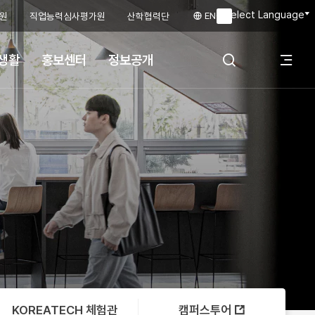
Select Language
ENG
원
직업능력심사평가원
산학협력단
▼
생활
홍보센터
정보공개
전
검색 레이어 열
체
기
메
뉴
KOREATECH 체험관
캠퍼스투어