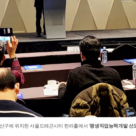
산구에 위치한 서울드래곤시티 한라홀에서 '
평생직업능력개발 선