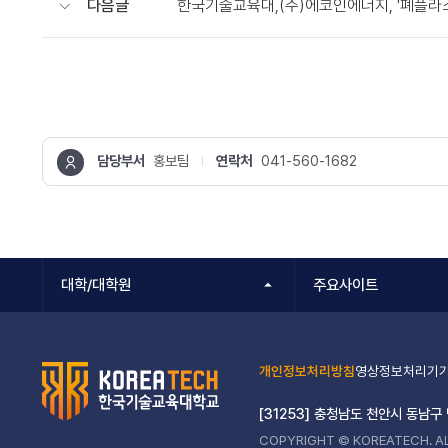
다음글
한국기술교육대,(주)에코인에너지, '폐플라
담당부서
홍보팀
연락처
041-560-1682
콘텐츠
정보책임자
대학/대학원
주요사이트
개인정보처리방침
영상정보처리기기
[31253] 충청남도 천안시 동남구
COPYRIGHT © KOREATECH. AL