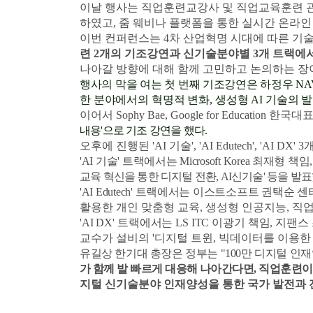
이날 행사는 직업훈련
교강사 및 직업교육훈련 
하였고
,
줌 웨비나 플랫폼을 통한 실시간 온라
이번 컨퍼런스는
4
차 산업혁명 시대에 따른 기
련
2
개의 기조강연과 신기술분야별
3
개 트랙에
나아갈 방향에 대해 함께 고민하고 논의하는 장
행사의 막을 여는 첫 번째 기조강연은 하정우
NA
한 분야에서의 혁명적 변화
,
생성형
AI
기술의 
이어서
Sophy Bae, Google for Education
한국대표가
내용'으로 기조 강연을 했다
.
오후에 진행된 '
AI
기술'
, 'AI Edutech', 'AI DX' 3
개
'AI
기술'
트랙에서는
Microsoft Korea
최재형 책임
교육 혁신을 통한 디지털 전환
, AI
신기술' 등을 발
'AI Edutech'
트랙에서는 이스트소프트 권택순 센
활용한 개인 맞춤형 교육
,
생성형 인공지능
,
직업
'AI DX'
트랙에서는
LS ITC
이광기 책임
,
지팬스
교수가 설비의 '디지털 트윈
,
빅데이터를 이용한
유길상 한기대 총장은
정부는 "
100
만 디지털 인
가 함께 발 빠르게 대응해 나아간다면
,
직업훈련이
지털 신기술분야 인재양성을 통한 국가 발전과