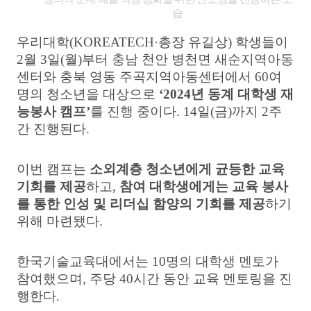
습
우리대학(KOREATECH·
총장 유길상
)
학생들이
2
월
3
일
(
월
)
부터 충남 천안 병천면 새순지역아동
센터와 충북 영동 주곡지역아동센터에서
60
여
명의 청소년을 대상으로
‘2024
년 동계 대학생 재
능봉사 캠프
’
를 진행 중이다
. 14
일
(
금
)
까지
2
주
간 진행된다
.
이번 캠프는
소외계층 청소년에게 균등한 교육
기회를 제공
하고
,
참여 대학생에게는 교육 봉사
를 통한 인성 및 리더십 함양의 기회를 제공
하기
위해 마련됐다
.
한국기술교육대에서는
10
명의 대학생 멘토가
참여했으며
,
주당
40
시간 동안 교육 멘토링을 진
행한다
.