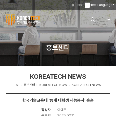
Select Language
ENG
▼
한
국
전
검색 레이어
홍보센터
기
술
체
열기
교
KOREATECH NEWS
육
메
대
홍보센터
KOREATECH NOW
KOREATECH NEWS
홈
학
뉴
한국기술교육대 ‘동계 대학생 재능봉사’ 훈훈
교
이예은
작성자
열
2025.02.11
등록일