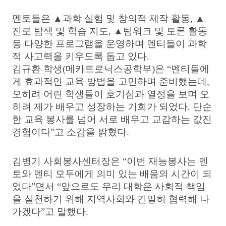
멘토들은
▲
과학 실험 및 창의적 제작 활동
,
▲
진로 탐색 및 학습 지도
,
▲
팀워크 및 토론 활동
등 다양한 프로그램을 운영하며 멘티들이 과학
적 사고력을 키우도록 돕고 있다
.
김규환 학생
(
메카트로닉스공학부
)
은
“
멘티들에
게 효과적인 교육 방법을 고민하며 준비했는데
,
오히려 어린 학생들이 호기심과 열정을 보며 오
히려 제가 배우고 성장하는 기회가 되었다
.
단순
한 교육 봉사를 넘어 서로 배우고 교감하는 값진
경험이다
”
고 소감을 밝혔다
.
김병기 사회봉사센터장은
“
이번 재능봉사는 멘
토와 멘티 모두에게 의미 있는 배움의 시간이 되
었다
”
면서
“
앞으로도 우리 대학은 사회적 책임
을 실천하기 위해 지역사회와 긴밀히 협력해 나
가겠다
”
고 말했다
.