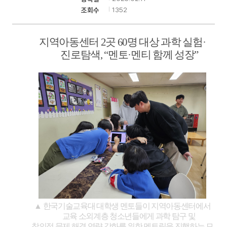
1352
조회수
기
지역아동센터
2
곳
60
명 대상 과학 실험
·
진로탐색
, “
멘토
·
멘티 함께 성장
”
▲
한국기술교육대 대학생 멘토들이 지역아동센터에서
교육 소외계층 청소년들에게 과학 탐구 및
창의적 문제 해결 역량 강화를 위한 멘토링을 진행하는 모