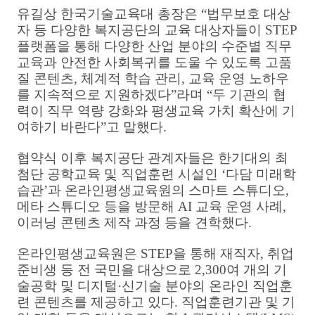
유길상 한국기술교육대 총장은
“
법무보호 대상
자 등 다양한 복지공단의 교육 대상자들이
STEP
플랫폼을 통해 다양한 산업 분야의 수준별 직무
교육과 안전한 사회복귀를 도울 수 있도록 고품
질 콘텐츠
,
체계적 학습 관리
,
교육 운영 노하우
를 지속적으로 지원하겠다
”
라며
“
두 기관의 협
력이 직무 역량 강화와 평생교육 가치 확산에 기
여하기 바란다
”
고 말했다
.
협약식 이후 복지공단 관계자들은 한기대의 최
첨단 공학교육 및 직업훈련 시설인
‘
다담 미래학
습관
’
과 온라인평생교육원의 스마트 스튜디오
,
메타 스튜디오 등을 방문해
AI
교육 운영 사례
,
이러닝 콘텐츠 제작 과정 등을 견학했다
.
온라인평생교육원은
STEP
을 통해 재직자
,
취업
준비생 등 전 국민을 대상으로
2,300
여 개의 기
술공학 및 디지털
·
신기술 분야의 온라인 직업훈
련 콘텐츠를 제공하고 있다
.
직업훈련기관 및 기