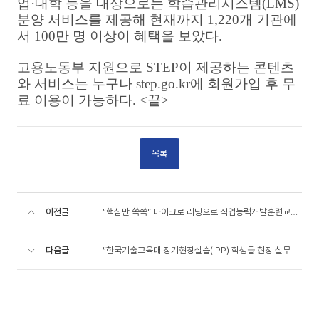
업
·
대학 등을 대상으로는 학습관리시스템
(LMS)
분양 서비스를 제공해 현재까지
1,220
개 기관에
서
100
만 명 이상이 혜택을 보았다
.
고용노동부 지원으로
STEP
이 제공하는 콘텐츠
와 서비스는 누구나
step.go.kr
에 회원가입 후 무
료 이용이 가능하다
. <
끝
>
목록
이전글
“핵심만 쏙쏙” 마이크로 러닝으로 직업능력개발훈련교사 역량 ‘업(UP)’
다음글
“한국기술교육대 장기현장실습(IPP) 학생들 현장 실무역량 뛰어나 기업에 큰 도움“