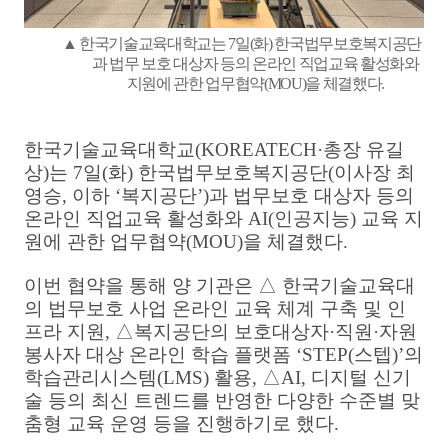
▲
한국기술교육대학교는
7
일
(
화
)
한국법무보호복지공단
과 법무 보호 대상자 등의 온라인 직업교육 활성화와
지원에 관한 업무협약
(MOU)
을 체결했다
.
한국기술교육대학교
(KOREATECH·
총장 유길
상
)
는
7
일
(
화
)
한국법무보호복지공단
(
이사장 최
영승
,
이하
‘
복지공단
’)
과 법무보호 대상자 등의
온라인 직업교육 활성화와
AI(
인공지능
)
교육 지
원에 관한 업무협약
(MOU)
을 체결했다
.
이번 협약을 통해 양 기관은
△
한국기술교육대
의 법무보호 사업 온라인 교육 체계 구축 및 인
프라 지원
,
△
복지공단의 보호대상자
·
직원
·
자원
봉사자 대상 온라인 학습 플랫폼
‘STEP(
스텝
)’
의
학습관리시스템
(LMS)
활용
,
△
AI,
디지털 신기
술 등의 최신 트렌드를 반영한 다양한 수준별 맞
춤형 교육 운영 등을 진행하기로 했다
.