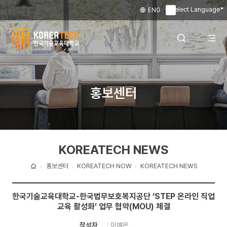
Select Language
ENG
▼
한
국
전
검색 레이어
홍보센터
기
술
체
열기
교
KOREATECH NEWS
육
메
대
홍보센터
KOREATECH NOW
KOREATECH NEWS
홈
학
뉴
한국기술교육대학교-한국법무보호복지공단 ‘STEP 온라인 직업
교
교육 활성화’ 업무 협약(MOU) 체결
열
이예은
작성자