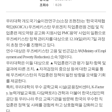
828
조회수
기
우리대학 개도국기술이전연구소
(
소장 조현찬
)
는 '
한국국제협
력단
(KOICA)
우즈베키스탄 우르겐치 직업훈련원 건립 및 직
업훈련 제도역량 공고화 지원사업
PMC
용역'
사업의 일환으로
우즈베키스탄 정책 관리자를 대상으로
12.10(
일
)
까지
7
일 과정
의 초청 연수를 진행하고 있다
.
연수 대상은 우즈베키스탄 고용 및 빈곤감소부
(Ministry of Empl
oyment and Poverty Reduction)
소속
5
명이다
.
우리대학은 이들 대상으로
▲
직업훈련기관 평가 절차
·
항목 및
결과에 따른 조치,
▲
자격검정의 중요성 등에 대한 교육을 통
해 우즈베키스탄의 직업훈련 정책의 발전 방향을 모색할 기회
를 제공한다
.
특히
,
우리대학의 우수 공학교육 시설
(
공용장비센터
, K-Factor
y,
능력개발교육원
,
다담팩토리
)
견학과 더불어 한국산업인력
공단 등 우리나라 주요 교육기관을 방문해 한국의 우수한 직
업훈련 정책 및 사례를 경험케 하고 상호협력을 강화하고 있
다
.