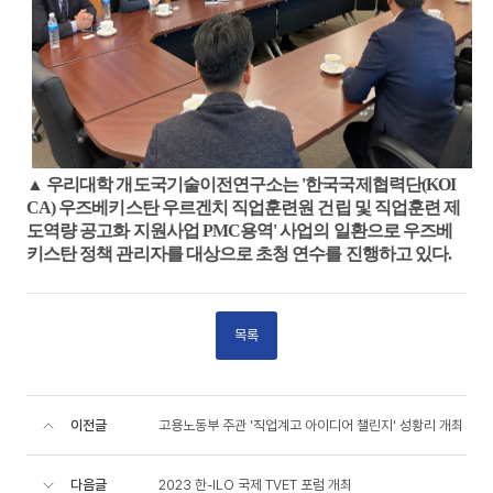
▲
우리대학 개도국기술이전연구소는 '
한국국제협력단
(KOI
CA)
우즈베키스탄 우르겐치 직업훈련원 건립 및 직업훈련 제
도역량 공고화 지원사업
PMC
용역'
사업의 일환으로 우즈베
키스탄 정책 관리자를 대상으로 초청 연수를 진행하고 있다
.
목록
이전글
고용노동부 주관 '직업계고 아이디어 챌린지' 성황리 개최
다음글
2023 한-ILO 국제 TVET 포럼 개최