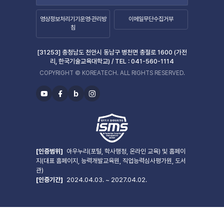
영상정보처리기기운영·관리방
이메일무단수집거부
침
[31253] 충청남도 천안시 동남구 병천면 충절로 1600 (가전
리, 한국기술교육대학교) /
TEL :
041-560-1114
COPYRIGHT © KOREATECH. ALL RIGHTS RESERVED.
b
유
페
블
인
투
이
로
스
브
스
그
타
북
그
램
[인증범위]
아우누리(포털, 학사행정, 온라인 교육) 및 홈페이
지(대표 홈페이지, 능력개발교육원, 직업능력심사평가원, 도서
관)
[인증기간]
2024.04.03. ~ 2027.04.02.