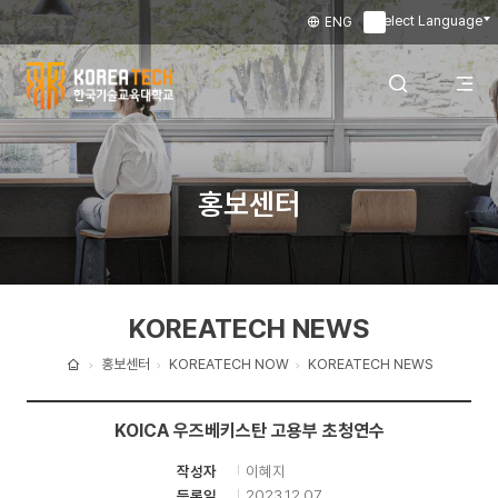
Select Language
ENG
▼
한
국
전
검색 레이어
홍보센터
기
술
체
열기
교
KOREATECH NEWS
육
메
대
홍보센터
KOREATECH NOW
KOREATECH NEWS
홈
학
뉴
KOICA 우즈베키스탄 고용부 초청연수
교
이혜지
작성자
열
2023.12.07
등록일