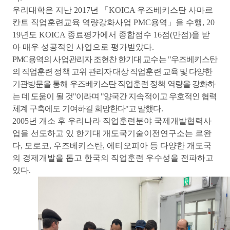
우리대학은 지난
2017
년
「
KOICA
우즈베키스탄 사마르
칸트 직업훈련교육 역량강화사업
PMC
용역
」
을 수행
, 20
19
년도
KOICA
종료평가에서 종합점수
16
점
(
만점
)
을 받
아 매우 성공적인 사업으로 평가받았다
.
PMC
용역의 사업관리자 조현찬 한기대 교수는 "
우즈베키스탄
의 직업훈련 정책 고위 관리자 대상 직업훈련 교육 및 다양한
기관방문을 통해 우즈베키스탄 직업훈련 정책 역량을 강화하
는 데 도움이 될 것"
이라며 "
양국간 지속적이고 우호적인 협력
체계 구축에도 기여하길 희망한다"
고 말했다
.
2005
년 개소 후 우리나라 직업훈련분야 국제개발협력사
업을 선도하고 있 한기대 개도국기술이전연구소는 르완
다
,
모로코
,
우즈베키스탄
,
에티오피아 등 다양한 개도국
의 경제개발을 돕고 한국의 직업훈련 우수성을 전파하고
있다
.