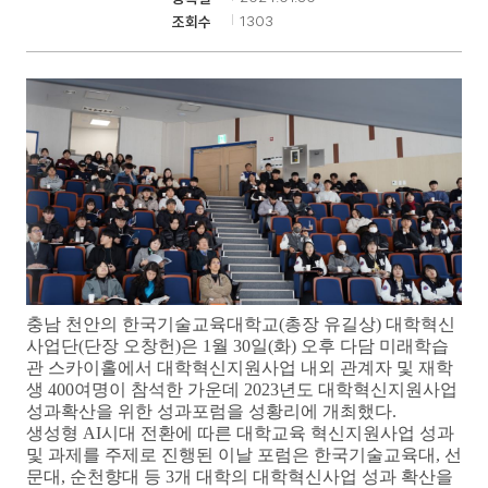
1303
조회수
기
충남 천안의 한국기술교육대학교
(
총장 유길상
)
대학혁신
사업단
(
단장 오창헌
)
은
1
월
30
일
(
화
)
오후 다담 미래학습
관 스카이홀에서 대학혁신지원사업 내
외 관계자 및 재학
생
400
여명이 참석한 가운데
2023
년도 대학혁신지원사업
성과확산을 위한 성과포럼
을 성황리에 개최했다
.
생성형
AI
시대 전환에 따른 대학교육 혁신지원사업 성과
및 과제
를 주제로 진행된 이날 포럼은 한국기술교육대
,
선
문대
,
순천향대 등
3
개 대학의 대학혁신사업 성과 확산을