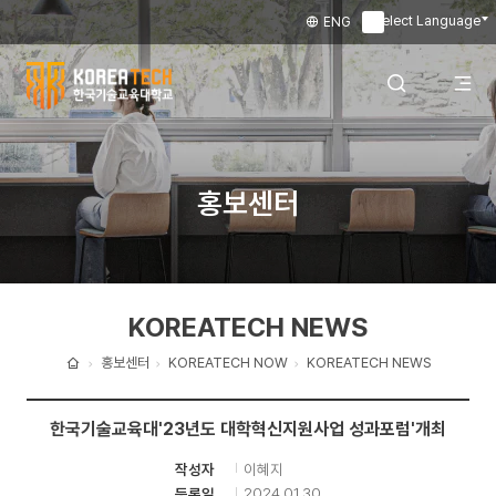
Select Language
ENG
▼
한
국
전
검색 레이어
홍보센터
기
술
체
열기
교
KOREATECH NEWS
육
메
대
홍보센터
KOREATECH NOW
KOREATECH NEWS
홈
학
뉴
한국기술교육대'23년도 대학혁신지원사업 성과포럼'개최
교
이혜지
작성자
열
2024.01.30
등록일