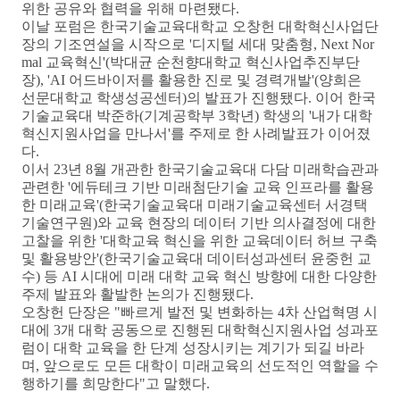
위한 공유와 협력을 위해 마련됐다
.
이날 포럼은 한국기술교육대학교 오창헌 대학혁신사업단
장의 기조연설을 시작으로 '
디지털 세대 맞춤형
, Next Nor
mal
교육혁신'
(
박대균 순천향대학교 혁신사업추진부단
장
), 'AI
어드바이저를 활용한 진로 및 경력개발'
(
양희은
선문대학교 학생성공센터
)
의 발표가 진행됐다
.
이어 한국
기술교육대 박준하
(
기계공학부
3
학년
)
학생의 '
내가 대학
혁신지원사업을 만나서'
를 주제로 한 사례발표가 이어졌
다
.
이서
23
년
8
월 개관한 한국기술교육대 다담 미래학습관과
관련한 '
에듀테크 기반 미래첨단기술 교육 인프라를 활용
한 미래교육'
(
한국기술교육대 미래기술교육센터 서경택
기술연구원
)
와 교육 현장의 데이터 기반 의사결정에 대한
고찰을 위한 '
대학교육 혁신을 위한 교육데이터 허브 구축
및 활용방안'
(
한국기술교육대 데이터성과센터 윤중헌 교
수
)
등
AI
시대에 미래 대학 교육 혁신 방향에 대한 다양한
주제 발표와 활발한 논의가 진행됐다
.
오창헌 단장은 "
빠르게 발전 및 변화하는
4
차 산업혁명 시
대에
3
개 대학 공동으로 진행된 대학혁신지원사업 성과포
럼이 대학 교육을 한 단계 성장시키는 계기가 되길 바라
며
,
앞으로도 모든 대학이 미래교육의 선도적인 역할을 수
행하기를 희망한다"
고 말했다
.