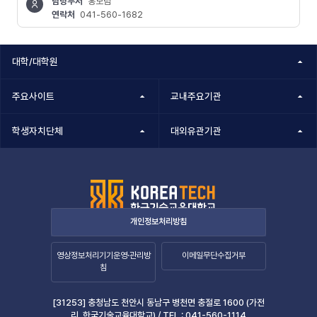
담당부서
홍보팀
연락처
041-560-1682
콘텐츠
정보책임자
대학/대학원
주요사이트
교내주요기관
학생자치단체
대외유관기관
개인정보처리방침
영상정보처리기기운영·관리방
이메일무단수집거부
침
[31253] 충청남도 천안시 동남구 병천면 충절로 1600 (가전
리, 한국기술교육대학교) /
TEL :
041-560-1114