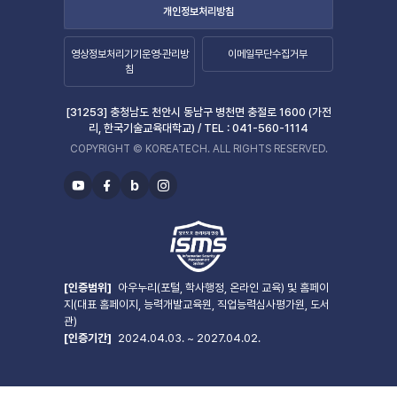
개인정보처리방침
영상정보처리기기운영·관리방
이메일무단수집거부
침
[31253] 충청남도 천안시 동남구 병천면 충절로 1600 (가전
리, 한국기술교육대학교) /
TEL :
041-560-1114
COPYRIGHT © KOREATECH. ALL RIGHTS RESERVED.
b
유
페
블
인
투
이
로
스
브
스
그
타
북
그
램
[인증범위]
아우누리(포털, 학사행정, 온라인 교육) 및 홈페이
지(대표 홈페이지, 능력개발교육원, 직업능력심사평가원, 도서
관)
[인증기간]
2024.04.03. ~ 2027.04.02.