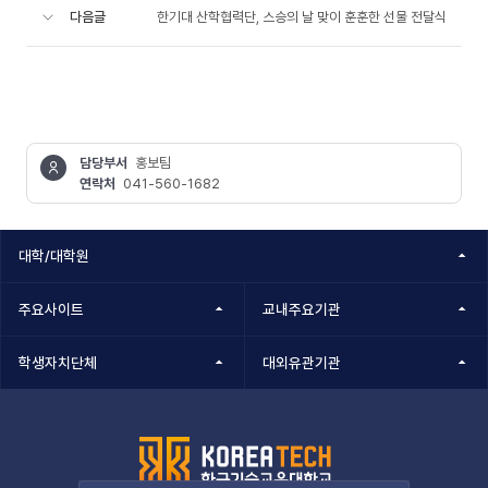
다음글
한기대 산학협력단, 스승의 날 맞이 훈훈한 선물 전달식
담당부서
홍보팀
연락처
041-560-1682
콘텐츠
정보책임자
대학/대학원
주요사이트
교내주요기관
학생자치단체
대외유관기관