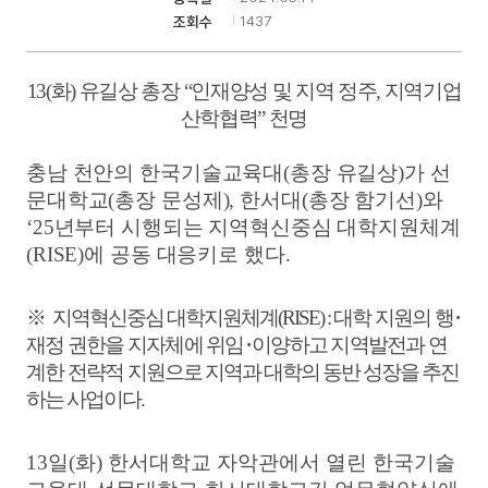
1437
조회수
기
13(
화
)
유길상 총장
“
인재양성 및 지역 정주
,
지역기업
산학협력
”
천명
충남 천안의 한국기술교육대
(
총장 유길상
)
가 선
문대학교
(
총장 문성제
),
한서대
(
총장 함기선
)
와
‘25
년부터 시행되는 지역혁신중심 대학지원체계
(RISE)
에 공동 대응키로 했다
.
※
지역혁신중심 대학지원체계
(RISE) :
대학 지원의 행
･
재정 권한을 지자체에 위임
･
이양하고 지역발전과 연
계한 전략적 지원
으로 지역과 대학의 동반 성장을 추진
하는 사업이다
.
13
일
(
화
)
한서대학교 자악관에서 열린 한국기술