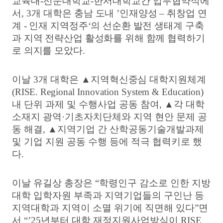
교육대
-
선문대학교
-
한서대학교간 업무협약식에
서
, 3
개 대학은
충남 도내
’
인재양성
–
취창업 연
계
-
인재 지역정주
‘
의 선순환 발전 생태계 구축
과 지역 전략산업 활성화를 위해 함께 협력하기
로 의지를 모았다
.
이날
3
개 대학은
▲
지
역혁신중심 대학지원체계
(RISE.
Regional Innovation System & Education)
내 단위 과제 및 수행사업 공동 참여
,
▲
각 대학
소재지 광역
·
기초자치단체와 지역 현안 문제 공
동 해결
,
▲
지역기업 간 산학공동기술개발과제
및 기업 지원 공동 수행 등에 적극 협력키로 했
다
.
이날 유길상 총장은
“
학령인구 감소로 인한 지방
대학 입학자원 부족과 지역기업들의 구인난 등
지역대학과 지역이 소멸 위기에 직면해 있다
”
면
서
“’25
년부터 대학 재정지원사업방식이
RISE