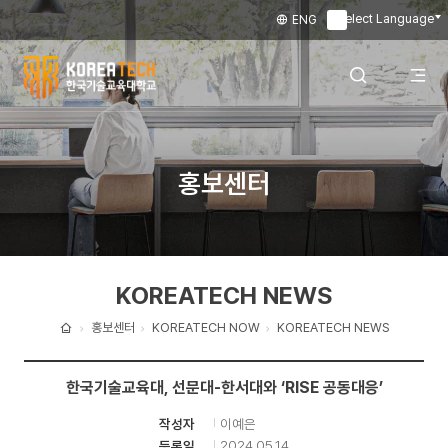
Select Language
ENG
▼
한
국
전
검색 레이어
홍보센터
기
술
체
열기
교
KOREATECH NEWS
육
메
대
홍보센터
KOREATECH NOW
KOREATECH NEWS
홈
학
뉴
한국기술교육대, 선문대-한서대와 ‘RISE 공동대응’
교
이예은
작성자
열
2024.05.14
등록일