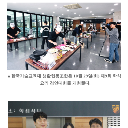
▲
한국기술교육대 생활협동조합은
10
월
29
일
(
화
)
제
9
회 학식
요리 경연대회를 개최했다
.