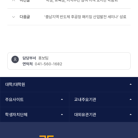
이전글
“학생, 교육생, 지역주민 참여 이색 도서관 박람회”
다음글
‘충남지역 반도체 후공정 패키징 산업발전 세미나’ 성료
담당부서
홍보팀
연락처
041-560-1682
콘텐츠
정보책임자
대학/대학원
주요사이트
교내주요기관
학생자치단체
대외유관기관