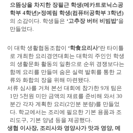
으뜸상을 차지한 장필근 학생
(
메카트로닉스공
학부
4
학년
)
•
정예림 학생
(
컴퓨터공학부
3
학년
)
의 소감이다
.
학생들은
‘
고추장 버터 비빔밥
’
을
만들었다
.
이 대학 생활협동조합이
‘
학
食
요리사
’
란 타이틀
로 개최한 요리경연대회는 대학의 주인인 학생
의 생활문화 활동의 일환으로 순위 경쟁보다는
함께 요리를 만들며 숨은 실력 발휘를 통한 교
류와 화합의 장을 위해 마련됐다
.
서류 심사를 거쳐 본선 대회에 참가한
9
개 팀은
1
만
5
천원 미만 금액의 재료를 준비해 와서
30
분간 각자 계획한 요리
(2
인분 분량
)
를 만들었
다
.
학교에서는 조리에 필요한 기본 용품과 조
리도구
,
기본 양념 등을 제공했다
.
생협 이사장
,
조리사와 영양사가 맛과 영양
,
메