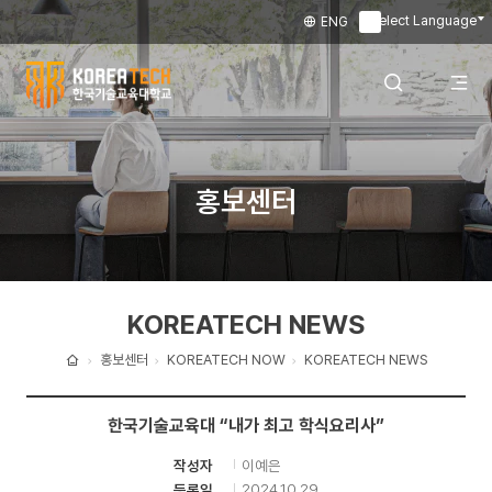
Select Language
ENG
▼
한
국
전
검색 레이어
홍보센터
기
술
체
열기
교
KOREATECH NEWS
육
메
대
홍보센터
KOREATECH NOW
KOREATECH NEWS
홈
학
뉴
한국기술교육대 “내가 최고 학식요리사”
교
이예은
작성자
열
2024.10.29
등록일