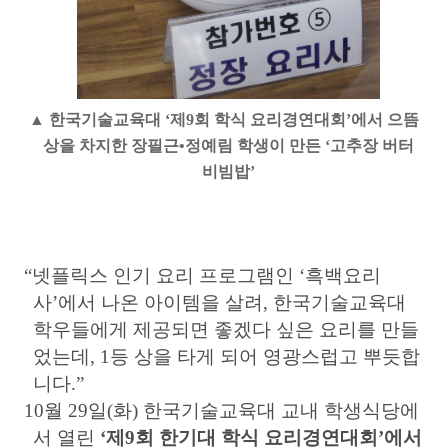
▲
한국기술교육대
‘
제
9
회 학식 요리경연대회
’
에서 으뜸
상을 차지한 장필근
•
정예림 학생이 만든
‘
고추장 버터
비빔밥
’
“
넷플릭스 인기 요리 프로그램인
‘
흑백요리
사
’
에서 나온 아이템을 살려
,
한국기술교육대
학우들에게 제공되면 좋겠다 싶은 요리를 만들
었는데
, 1
등 상을 타게 되어 영광스럽고 뿌듯합
니다
.”
10
월
29
일
(
화
)
한국기술교육대
교내 학생식당에
서 열린
‘
제
9
회 한기대 학식 요리경연대회
’
에서