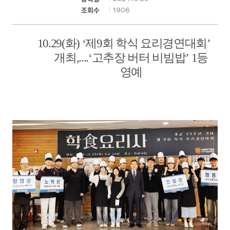
1906
조회수
기
10.29(
화
) ‘
제
9
회 학식 요리경연대회
’
개최
,....‘
고추장 버터 비빔밥
’ 1
등
영예