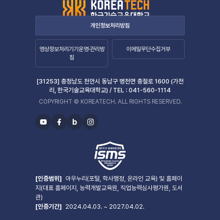
개인정보처리방침
영상정보처리기기운영·관리방
이메일무단수집거부
침
[31253] 충청남도 천안시 동남구 병천면 충절로 1600 (가전
리, 한국기술교육대학교) /
TEL :
041-560-1114
COPYRIGHT © KOREATECH. ALL RIGHTS RESERVED.
b
유
페
블
인
투
이
로
스
브
스
그
타
북
그
램
[인증범위]
아우누리(포털, 학사행정, 온라인 교육) 및 홈페이
지(대표 홈페이지, 능력개발교육원, 직업능력심사평가원, 도서
관)
[인증기간]
2024.04.03. ~ 2027.04.02.