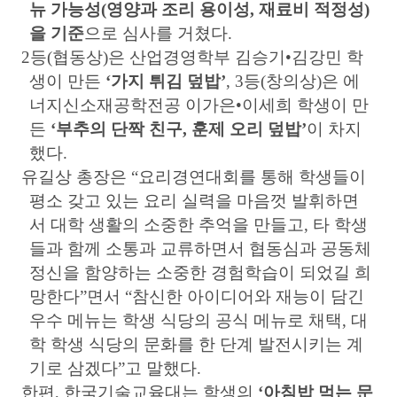
뉴 가능성
(
영양과 조리 용이성
,
재료비 적정성
)
을 기준
으로 심사를 거쳤다
.
2
등
(
협동상
)
은 산업경영학부 김승기
•
김강민 학
생이 만든
‘
가지 튀김 덮밥
’
, 3
등
(
창의상
)
은 에
너지신소재공학전공 이가은
•
이세희 학생이 만
든
‘
부추의 단짝 친구
,
훈제 오리 덮밥
’
이 차지
했다
.
유길상 총장은
“
요리경연대회를 통해 학생들이
평소 갖고 있는 요리 실력을 마음껏 발휘하면
서 대학 생활의 소중한 추억을 만들고
,
타 학생
들과 함께 소통과 교류하면서 협동심과 공동체
정신을 함양하는 소중한 경험학습이 되었길 희
망한다
”
면서
“
참신한 아이디어와 재능이 담긴
우수 메뉴는 학생 식당의 공식 메뉴로 채택
,
대
학 학생 식당의 문화를 한 단계 발전시키는 계
기로 삼겠다
”
고 말했다
.
한편
,
한국기술교육대는 학생의
‘
아침밥 먹는 문