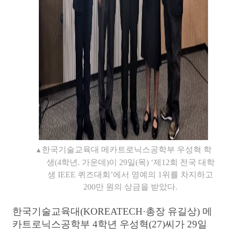
한국기술교육대 메카트로닉스공학부 우성혁 학
▲
생
(4
학년
.
가운데
)
이
29
일
(
목
) ‘
제
12
회 전국 대학
생
IEEE
퀴즈대회
’
에서 영예의
1
위를 차지하고
200
만 원의 상금을 받았다
.
한국기술교육대
(KOREATECH·
총장 유길상
)
메
카트로닉스공학부
4
학년 우성혁
(27)
씨가
29
일