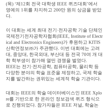
(
목
) ‘
제
12
회 전국 대학생
IEEE
퀴즈대회
’
에서
영예의
1
위를 차지하고
200
만 원의 상금을 받았
다
.
이 대회는 세계 최대 전기
·
전자공학 기술 단체인
국제전기전자공학자협회
(IEEE, Institute of Electr
ical and Electronics Engineers)
가 후원하고
KITIS
산학연정보
㈜
가 주관했다
.
이번 대회에는 고려
대
,
중앙대
,
한국외대
,
부산대 등 전국
70
여 개 대
학 학부생이 참가해 열띤 경쟁을 벌였다
.
IEEE
는 전기
·
전자공학
,
컴퓨터공학
,
물리학 등
다양한 분야의 학술 표준을 제정하고
,
국제 학술
지를 발간하는 권위있는 세계적 학술 기관이다
.
대회는
IEEE
의 학술 데이터베이스인
IEEE Xplo
re
를 기반으로 한 온라인 정보검색 퀴즈 형식으
로 진행되었다
.
참가자들은
IEEE
저널
,
학술논