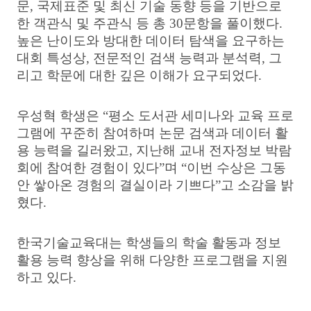
문
,
국제표준 및 최신 기술 동향 등을 기반으로
한 객관식 및 주관식 등 총
30
문항을 풀이했다
.
높은 난이도와 방대한 데이터 탐색을 요구하는
대회 특성상
,
전문적인 검색 능력과 분석력
,
그
리고 학문에 대한 깊은 이해가 요구되었다
.
우성혁 학생은
“
평소 도서관 세미나와 교육 프로
그램에 꾸준히 참여하며 논문 검색과 데이터 활
용 능력을 길러왔고
,
지난해 교내 전자정보 박람
회에 참여한 경험이 있다
”
며
“
이번 수상은 그동
안 쌓아온 경험의 결실이라 기쁘다
”
고 소감을 밝
혔다
.
한국기술교육대는 학생들의 학술 활동과 정보
활용 능력 향상을 위해 다양한 프로그램을 지원
하고 있다
.