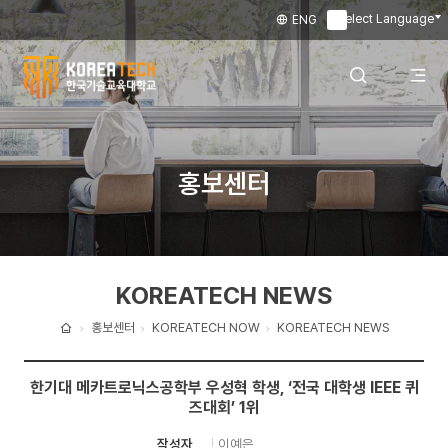
Select Language
ENG
▼
한
국
전
검색 레이어
홍보센터
기
술
체
열기
교
KOREATECH NEWS
육
메
대
홍보센터
KOREATECH NOW
KOREATECH NEWS
홈
학
뉴
한기대 메카트로닉스공학부 우성혁 학생, ‘전국 대학생 IEEE 퀴
교
즈대회’ 1위
열
이예은
작성자