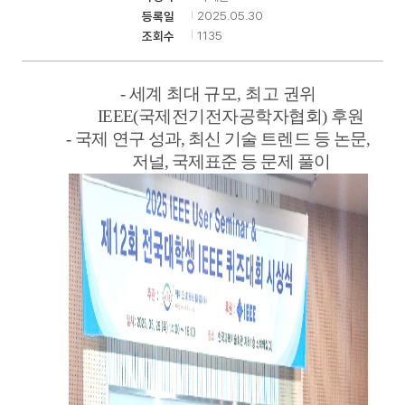
2025.05.30
등록일
1135
조회수
기
-
세계 최대 규모
,
최고 권위
IEEE(
국제전기전자공학자협회
)
후원
-
국제 연구 성과
,
최신 기술 트렌드 등 논문
,
저널
,
국제표준 등 문제 풀이