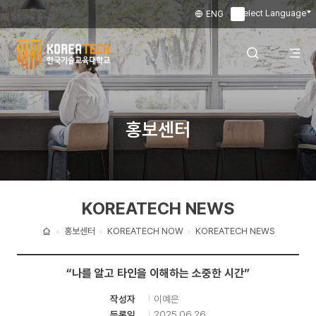
Select Language
ENG
▼
한
국
전
검색 레이어
홍보센터
기
술
체
열기
교
KOREATECH NEWS
육
메
대
홍보센터
KOREATECH NOW
KOREATECH NEWS
홈
학
뉴
“나를 알고 타인을 이해하는 소중한 시간”
교
이예은
작성자
열
2025.06.26
등록일