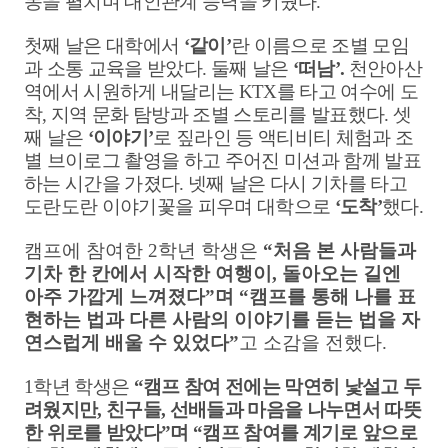
동을 펼치며 대인관계 능력을 키웠다
.
첫째 날은 대학에서
‘
같이
’
란 이름으로 조별 모임
과 소통 교육을 받았다
.
둘째 날은
‘
떠남
’.
천안아산
역에서 시원하게 내달리는
KTX
를 타고 여수에 도
착
,
지역 문화 탐방과 조별 스토리를 발표했다
.
셋
째 날은
‘
이야기
’
로 짚라인 등 액티비티 체험과 조
별 브이로그 촬영을 하고 주어진 미션과 함께 발표
하는 시간을 가졌다
.
넷째 날은 다시 기차를 타고
도란도란 이야기꽃을 피우며 대학으로
‘
도착
’
했다
.
캠프에 참여한
2
학년 학생은
“
처음 본 사람들과
기차 한 칸에서 시작한 여행이
,
돌아오는 길엔
아주 가깝게 느껴졌다
”
며
“
캠프를 통해 나를 표
현하는 법과 다른 사람의 이야기를 듣는 법을 자
연스럽게 배울 수 있었다
”
고 소감을 전했다
.
1
학년 학생은
“
캠프 참여 전에는 막연히 낯설고 두
려웠지만
,
친구들
,
선배들과 마음을 나누면서 따뜻
한 위로를 받았다
”
며
“
캠프 참여를 계기로 앞으로