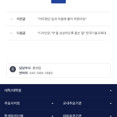
이전글
“어두웠던 집과 마음에 불이 켜졌어요”
다음글
“디자인은 ‘맛’을 상상하도록 돕는 일” 한국기술교육대 디자인공학전공 21팀 이색..
담당부서
홍보팀
연락처
041-560-1682
콘텐츠
정보책임자
대학/대학원
주요사이트
교내주요기관
학생자치단체
대외유관기관