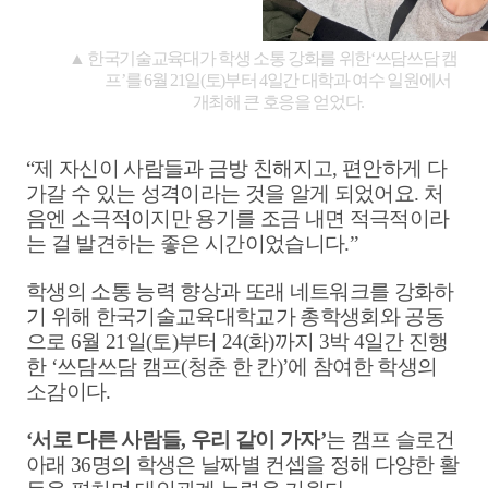
▲
한국기술교육대가 학생 소통 강화를 위한
‘
쓰담쓰담 캠
프
’
를
6
월
21
일
(
토
)
부터
4
일간 대학과 여수 일원에서
개최해 큰 호응을 얻었다
.
“
제 자신이 사람들과 금방 친해지고
,
편안하게 다
가갈 수 있는 성격이라는 것을 알게 되었어요
.
처
음엔 소극적이지만 용기를 조금 내면 적극적이라
는 걸 발견하는 좋은 시간이었습니다
.”
학생의 소통 능력 향상과 또래 네트워크를 강화하
기 위해 한국기술교육대학교가 총학생회와 공동
으로
6
월
21
일
(
토
)
부터
24(
화
)
까지
3
박
4
일간 진행
한
‘
쓰담쓰담 캠프
(
청춘 한 칸
)’
에 참여한 학생의
소감이다
.
‘
서로 다른 사람들
,
우리 같이 가자
’
는 캠프 슬로건
아래
36
명의 학생은 날짜별 컨셉을 정해 다양한 활