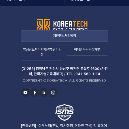
개인정보처리방침
영상정보처리기기운영·관리방
이메일무단수집거부
침
[31253] 충청남도 천안시 동남구 병천면 충절로 1600 (가전
리, 한국기술교육대학교) /
TEL :
041-560-1114
COPYRIGHT © KOREATECH. ALL RIGHTS RESERVED.
b
유
페
블
인
투
이
로
스
브
스
그
타
북
그
램
[인증범위]
아우누리(포털, 학사행정, 온라인 교육) 및 홈페이