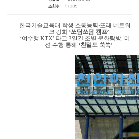
1005
조회수
기
한국기술교육대
학생 소통능력
·
또래 네트워
크 강화
‘
쓰담쓰담 캠프
’
‘
여수행
KTX’
타고
3
일간 조별 문화탐방
,
미
션 수행 통해
‘
친밀도 쑥쑥
’