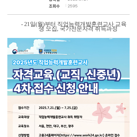
2595
조회수
기
- 21
일
(
월
)
부터 직업능력개발훈련교사 교육
생 모집
,
국가전문자격 취득과정