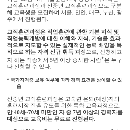
교직훈련과정과 신중년 교직훈련과정으로 구분
해 교육생을 모집하며 서울
,
천안
,
대구
,
부산
,
광
주에서 진행된다
.
교직훈련과정은 직업훈련에 관한 기본 지식 및
직업능력개발에 대한 이해와 지식
,
기술을 효과
적으로 지도할 수 있는 실제적인 능력 배양을 목
적으로 하는 자격 신규 취득 과정
으로
,
신청하고
*
자 하는 직종에서
5
년 이상 종사한 사람
은 누구
나 신청할 수 있다
.
*
국가자격증 보유 여부에 따라 경력 요건은 상이할 수 있
음
신중년 교직훈련과정은 고숙련 은퇴
(
예정
)
자의
훈련시장 진출 유도를 위한 특화 교육과정으로
,
만
40
세
~70
세 미만인 자 중
7
년 이상의 경력자를
대상으로 교육비는 무료로 진행된다
.