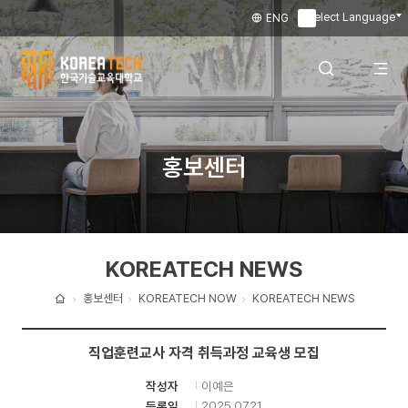
Select Language
ENG
▼
한
국
전
검색 레이어
홍보센터
기
술
체
열기
교
KOREATECH NEWS
육
메
대
홍보센터
KOREATECH NOW
KOREATECH NEWS
홈
학
뉴
직업훈련교사 자격 취득과정 교육생 모집
교
이예은
작성자
열
2025.07.21
등록일