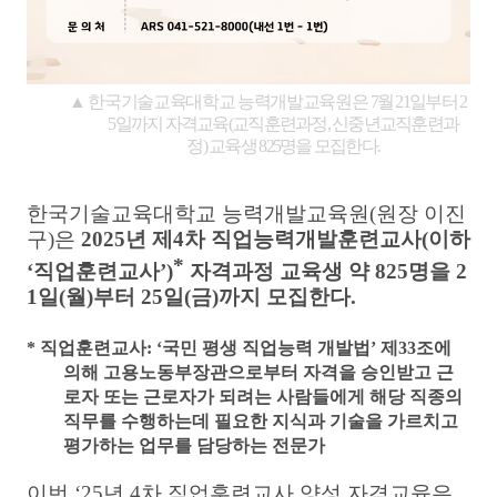
▲
한국기술교육대학교 능력개발교육원은
7
월
21
일부터
2
5
일까지 자격교육
(
교직훈련과정
,
신중년교직훈련과
정
)
교육생
825
명을 모집한다
.
한국기술교육대학교 능력개발교육원
(
원장 이진
구
)
은
2025
년 제
4
차 직업능력개발훈련교사
(
이하
*
‘
직업훈련교사
’)
자격과정 교육생 약
825
명을
2
1
일
(
월
)
부터
25
일
(
금
)
까지 모집한다
.
*
직업훈련교사
: ‘
국민 평생 직업능력 개발법
’
제
33
조에
의해 고용노동부장관으로부터 자격을 승인받고 근
로자 또는 근로자가 되려는 사람들에게 해당 직종의
직무를 수행하는데 필요한 지식과 기술을 가르치고
평가하는 업무를 담당하는 전문가
이번
‘25
년
4
차 직업훈련교사 양성 자격교육은