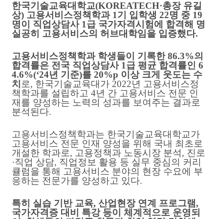
한국기술교육대학교
(KOREATECH·
총장 유길
상
)
고용서비스정책학과
1
기 입학생
22
명 중
19
명이 직업상담사
1
급 국가자격시험에 합격해 명
실공히 고용서비스의 허브대학임을 입증했다
.
고용서비스정책학과 학생들이 기록한
86.3%
의
합격률은 전국 직업상담사
1
급 평균 합격률인
6
4.6%(‘24
년 기준
)
를
20%p
이상 크게 웃도는 수
치
로
,
한국기술교육대가
2022
년 고용서비스정
책학과를 설립하고
4
년 간 고용서비스 전문 인
재를 양성하는 노력의 성과를 보여주는 결과로
분석된다
.
고용서비스정책학과는 한국기술교육대학교가
고용서비스 전문 인재 양성을 위해 국내 최초로
개설한 학과로
,
고용정책과 노동시장 분석
,
진로
·
직업 상담
,
직업정보 활용 등 실무 중심의 커리
큘럼을 통해 고용서비스 분야의 현장 수요에 부
응하는 전문가를 양성하고 있다
.
특히 실습 기반 교육
,
산업현장 연계 프로그램
,
국가자격증 대비 특강 등이 체계적으로 운영되