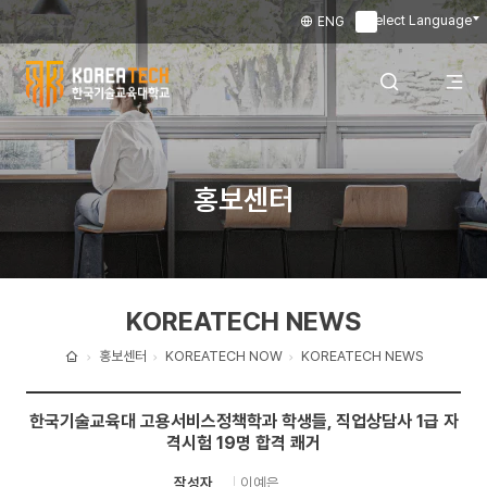
Select Language
ENG
▼
한
국
전
검색 레이어
홍보센터
기
술
체
열기
교
KOREATECH NEWS
육
메
대
홍보센터
KOREATECH NOW
KOREATECH NEWS
홈
학
뉴
한국기술교육대 고용서비스정책학과 학생들, 직업상담사 1급 자
교
격시험 19명 합격 쾌거
열
이예은
작성자