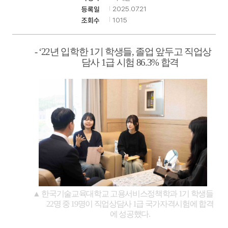
2025.07.21
등록일
1015
조회수
기
- ‘22
년 입학한
1
기 학생들
,
졸업 앞두고 직업상
담사
1
급 시험
86.3%
합격
▲
한국기술교육대학교 고용서비스정책학과
1
기 학생들
22
명 중
19
명이 직업상담사
1
급 국가자격시험에 합격
에 성공했다
.