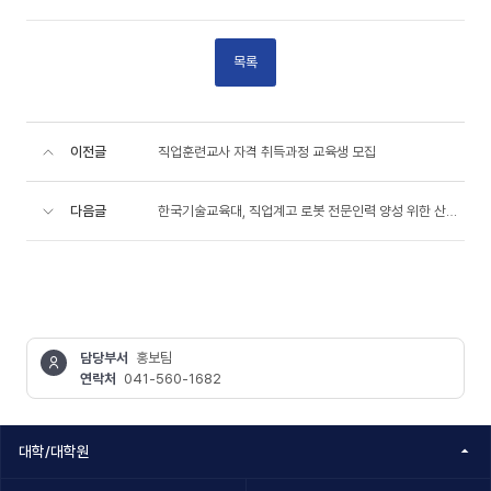
목록
이전글
직업훈련교사 자격 취득과정 교육생 모집
다음글
한국기술교육대, 직업계고 로봇 전문인력 양성 위한 산학교류회 개최
담당부서
홍보팀
연락처
041-560-1682
콘텐츠
정보책임자
대학/대학원