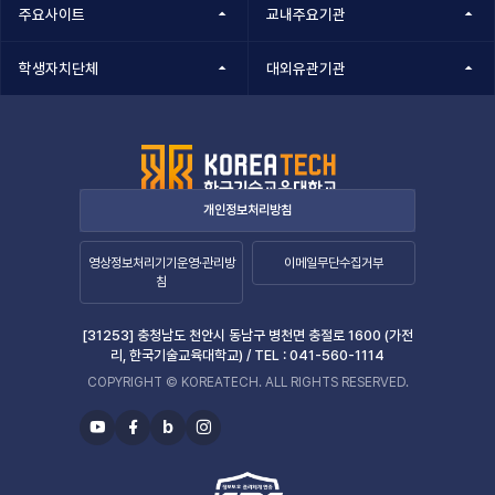
주요사이트
교내주요기관
학생자치단체
대외유관기관
개인정보처리방침
영상정보처리기기운영·관리방
이메일무단수집거부
침
[31253] 충청남도 천안시 동남구 병천면 충절로 1600 (가전
리, 한국기술교육대학교) /
TEL :
041-560-1114
COPYRIGHT © KOREATECH. ALL RIGHTS RESERVED.
b
유
페
블
인
투
이
로
스
브
스
그
타