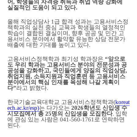
어
,
학생들의 자격증 취득과 취업 역량 강화에
실질적인 도움이 되고 있다
.
올해 직업상담사
1
급 합격 성과는 고용서비스정
책학과의 실천 중심 교육과 학생들의 열정적인
학습이 결합된 결실이며
,
향후 공공 및 민간 고
용서비스 분야에서 활약할 유능한 상담 전문가
배출에 대한 기대를 높이고 있다
.
고용서비스정책학과 최기성 학과장은
“
앞으로
도 우리 학과는 고용서비스 분야의 전문성과 공
공성을 강화하고
,
국민들에게 양질의 직업상담
,
취업지원
,
소득지원과 직업훈련 등 고용서비스
분야에서의 핵심 인재를 육성해 나갈 계획이
다
”
라고 밝혔다
.
한국기술교육대학교 고용서비스정책학과
(
koreat
ech.ac.kr/esp
)
는 다가오는
2026
학년도 신입생 수
시모집에서 총
25
명의 신입생을 모집한다
.
입학
에 관심 있는 사람은
041-560-1761
로 연락하면
된다
.