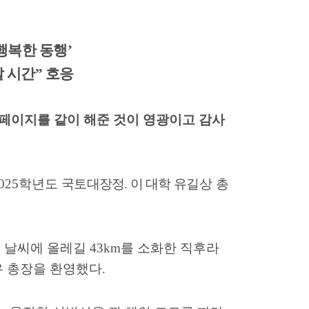
행복한 동행
’
 시간
”
호응
페이지를 같이 해준 것이 영광이고 감사
025
학년도
국토대장정
.
이 대학 유
길상 총
 날씨에 올레길
43km
를 소화한 직후라
유 총장을 환영했다
.