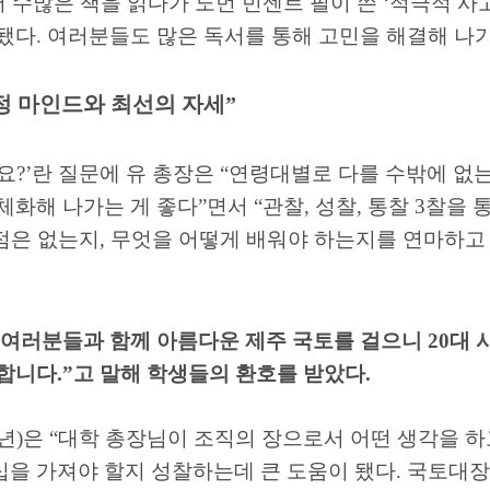
 수많은 책을 읽다가 노먼 빈센트 필이 쓴
‘
적극적 사
 됐다
.
여러분들도 많은 독서를 통해 고민을 해결해 나
정 마인드와 최선의 자세
”
요
?’
란 질문에 유 총장은
“
연령대별로 다를 수밖에 없는
체화해 나가는 게 좋다
”
면서
“
관찰
,
성찰
,
통찰
3
찰을 
점은 없는지
,
무엇을 어떻게 배워야 하는지를 연마하고 
여러분들과 함께 아름다운 제주 국토를 걸으니
20
대 
사합니다
.”
고 말해 학생들의 환호를 받았다
.
년
)
은
“
대학 총장님이 조직의 장으로서 어떤 생각을 
을 가져야 할지 성찰하는데 큰 도움이 됐다
.
국토대장