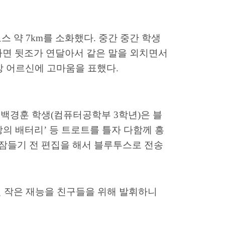
코스 약
7km
를 소화했다
.
중간 중간 학생
하면 뒷조가 연달아서 같은 말을 외치면서
장 어르신에 고마움을 표했다
.
.
백경훈 학생
(
컴퓨터공학부
3
학년
)
은 블
랑의 배터리
’
등 트로트를 틀자 다함께 흥
 잠들기 전 편집을 해서 블루투스로 전송
진 작은 재능을 친구들을 위해 발휘하니