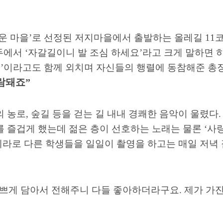
운 마을
’
로 선정된 저지마을에서 출발하는 올레길
11
선두에서
‘
자갈길이니 발 조심 하세요
’
라고 크게 말하면 
팅
’
이라고도 함께 외치며 자신들의 행렬에 동참해준 총
보람돼죠
”
의 농로
,
숲길 등을 걷는 길 내내 경쾌한 음악이 울렸다
 즐겁게 했는데 젊은 층이 선호하는 노래는 물론
‘
사
메라로 다른 학생들을 일일이 촬영을 하고는 매일 저녁
예쁘게 담아서 전해주니 다들 좋아하더라구요
.
제가 가