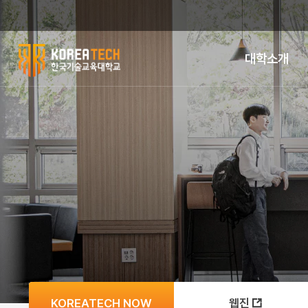
대학소개
한
국
기
술
교
육
대
학
KOREATECH NOW
웹진