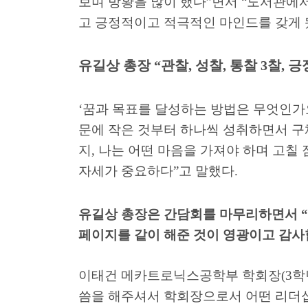
보며 방황을 많이 했다
”
면서
“
도서관에서
고 긍정적이고 적극적인 마인드를 갖게
유길상 총장
“
관찰
,
성찰
,
통찰
3
찰
,
긍
‘
꿈과 목표를 달성하는 방법은 무엇인가
문에 작은 것부터 하나씩 성취하면서 구
지
,
나는 어떤 마음을 가져야 하며 고칠 
자세가 중요하다
”
고 말했다
.
유길상 총장은 간담회를 마무리하면서
“
페이지를 같이 해준 것이 영광이고 감
이태건 메카트로닉스공학부 학회장
(3
학
씀을 해주셔서 학회장으로서 어떤 리더십