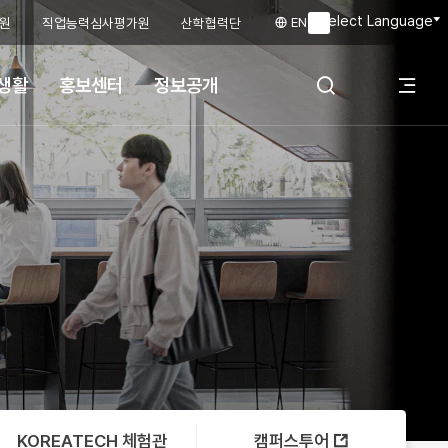
Select Language
ENG
원
직업능력심사평가원
산학협력단
▼
생활
홍보센터
정보공개
전
검색 레이어 열
체
기
메
뉴
KOREATECH 체험관
캠퍼스투어