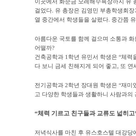
이곳에서 화순금 모레해수욕장까지 유 총
걸었다
.
유 총장은 김영민 부총학생회장
열 중간에서 학생들을 살폈다
.
중간쯤 유
아름다운 국토를 함께 걸으며 소통과 
어떨까
?
건축공학과
1
학년 유민서 학생은
“
체력을
다 보니 금세 친해지게 되어 좋고
,
또 연
전기공학과
2
학년 장대원 학생은
“
재미있
고 다양한 학생들과 생활하니 사람과의 
“
체력 기르고 친구들과 교류도 넓히고
저녁식사를 마친 후 유스호스텔 대강당