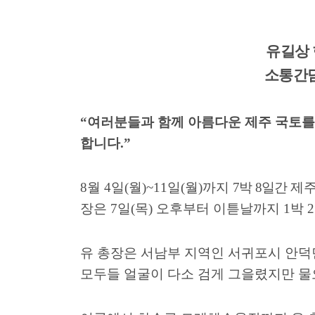
유길상
소통간
“
여러분들과 함께 아름다운 제주 국토
합니다
.”
8
월
4
일
(
월
)~11
일
(
월
)
까지
7
박
8
일간
제
장은
7
일
(
목
)
오후부터 이튿날까지
1
박
2
유 총장은 서남부 지역인 서귀포시 안
모두들 얼굴이 다소 검게 그을렸지만 물