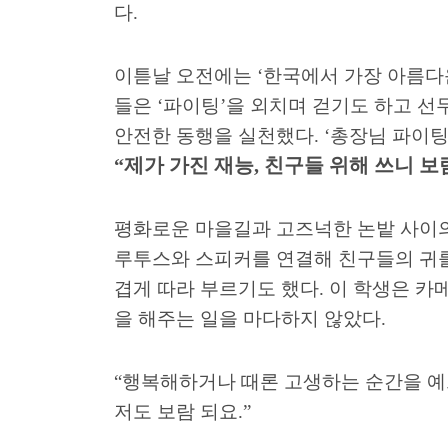
다
.
이튿날 오전에는
‘
한국에서 가장 아름다
들은
‘
파이팅
’
을 외치며 걷기도 하고 
안전한 동행을 실천했다
. ‘
총장님 파이
“
제가 가진 재능
,
친구들 위해 쓰니 
평화로운 마을길과 고즈넉한 논밭 사이
루투스와 스피커를 연결해 친구들의 귀를
겹게 따라 부르기도 했다
.
이 학생은 카
을 해주는 일을 마다하지 않았다
.
“
행복해하거나 때론 고생하는 순간을 
저도 보람 되요
.”