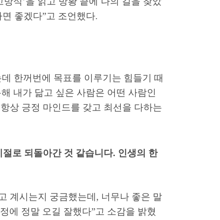
고방식
’
을 읽고 방황 끝에 나의 길을 찾았
가면 좋겠다
”
고 조언했다
.
데 한꺼번에 목표를 이루기는 힘들기 때
통해 내가 닮고 싶은 사람은 어떤 사람인
항상 긍정 마인드를 갖고 최선을 다하는
시절로 되돌아간 것 같습니다
.
인생의 한
하고 계시는지 궁금했는데
,
너무나 좋은 말
정에 정말 오길 잘했다
”
고 소감을 밝혔