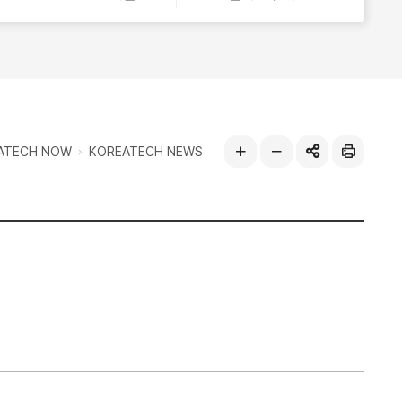
열
기
ATECH NOW
KOREATECH NEWS
공유하기
인
글자
글자
쇄
크게
작게