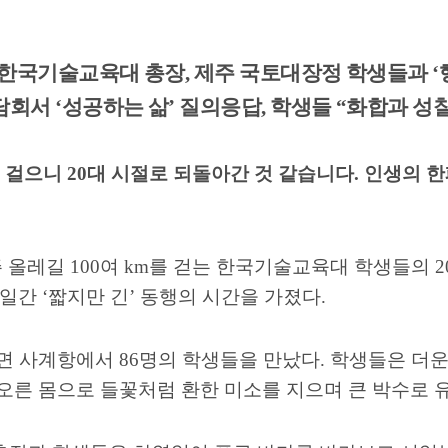
 한국기술교육대 총장
,
제주 국토대장정 학생들과
‘
담회서
‘
성공하는 삶
’
질의응답
,
학생들
“
화합과 성찰
를 걸으니
20
대 시절로 되돌아간 것 같습니다
.
인생의 한
주 올레길
100
여
km
를 걷는 한국기술교육대 학생들의
2
일간
‘
짧지만 긴
’
동행의 시간을 가졌다
.
덕면 사계항에서
86
명의 학생들을 만났다
.
학생들은 더운
오른 몸으로 들꽃처럼 환한 미소를 지으며 큰 박수로 