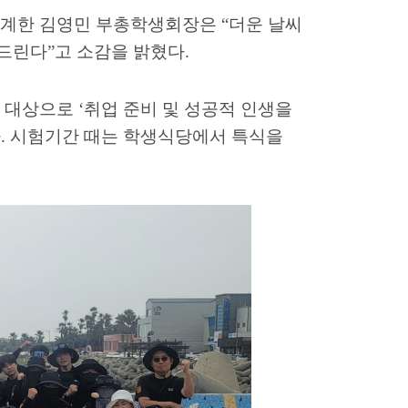
 설계한 김영민 부총학생회장은
“
더운 날씨
사드린다
”
고 소감을 밝혔다
.
대상으로
‘
취업 준비 및 성공적 인생을
다
.
시험기간 때는 학생식당에서 특식을