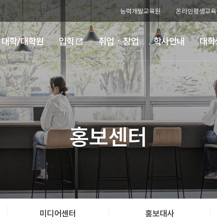
능력개발교육원
온라인평생교육
대학/대학원
취업ㆍ창업
학사안내
대학
입학
홍보센터
미디어센터
홍보대사