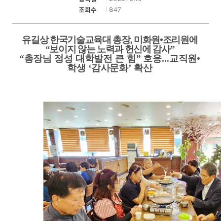
847
조회수
기
유길상 한국기술교육대 총장
,
미화원
•
조리원에
“
보이지 않는 노력과 헌신에 감사
”
“
총장님 정성 대학발전 큰 힘
”
호응
...
교직원
•
학생
‘
감사문화
’
확산