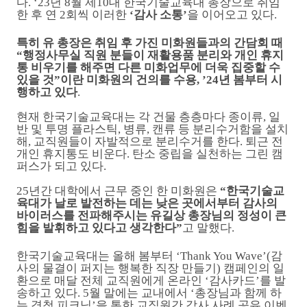
다
. ‘23
년
8
월 제
10
대 한국기술교육대 총장으로 취임
한 후 연
2
회씩 이러한
‘
감사 소통
’
을 이어오고 있다
.
특히 유 총장은 취임 후 가진 미화원들과의 간담회 때
“
행정사무실 직원 분들이 재활용품 분리와 개인 휴지
통 비우기를 해주면 다른 미화업무에 더욱 집중할 수
있을 것
”
이란 미화원의 건의를 수용
, ’24
년 봄부터 시
행하고 있다
.
현재 한국기술교육대는 각
건물 층층마다 종이류
,
일
반 및 투명 플라스틱
,
병류
,
캔류 등 분리수거함을 설치
해
,
교직원들이 자발적으로 분리수거를 한다
.
퇴근 전
개인 휴지통도 비운다
.
탄소 중립을 실천하는 그린 캠
퍼스가 되고 있다
.
25
년간 대학에서 근무 중인 한 미화원은
“
한국기술교
육대가 날로 발전하는 데는 낮은 곳에서부터 감사의
바이러스를 전파해주시는 유길상 총장님의 정성이 큰
힘을 발휘하고 있다고 생각한다
”
고 말했다
.
한국기술교육대는 올해 봄부터
‘Thank You Wave’(
감
사의 물결이 퍼지는 행복한 직장 만들기
)
캠페인의 일
환으로 매달 전체 교직원에게 온라인
‘
감사카드
’
를 발
송하고 있다
. 5
월 말에는 교내에서
‘
총장님과 함께 하
는 경청 피크닉
’
을 통한 교직원간 감사 사례 공유 이벤