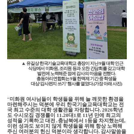
▲
유길상 한국기술교육대학교 총장이 지난
9
월 대학 인근
식당에서 미화원
,
조리원 등과 오찬 간담회를 갖고 대학
발전에 노력해준 점에 감사의 마음을 전했다
.
총동아리연합회는
9
월 한맥제 기간 중 학생들
대상
‘
감사편지 쓰기
’
행사를 열었다
.(가장
아래 사진
)
“
미화원 여사님들이 학생들을 위해 늘 깨끗한 환경을
마련해주시는 덕분에 우리 한국기술교육대학교는 전
국 최고 수준의 대학 생활관을 자랑합니다
. 2026
학년
도 수시모집 경쟁률이
11.20
대
1
로
11
년 만에 최고의
성적을 기록하고 대전
․
충남북에서
1
등을 차지했는데
,
이런 성과도 보이지 않게 학생들을 위해 항상 노력해
주신 여러분의 헌신 덕분이라 생각합니다
.
감사말씀을