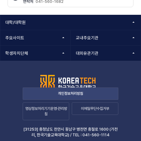
연락처
041-560-1682
콘텐츠
정보책임자
대학/대학원
주요사이트
교내주요기관
학생자치단체
대외유관기관
개인정보처리방침
영상정보처리기기운영·관리방
이메일무단수집거부
침
[31253] 충청남도 천안시 동남구 병천면 충절로 1600 (가전
리, 한국기술교육대학교) /
TEL :
041-560-1114