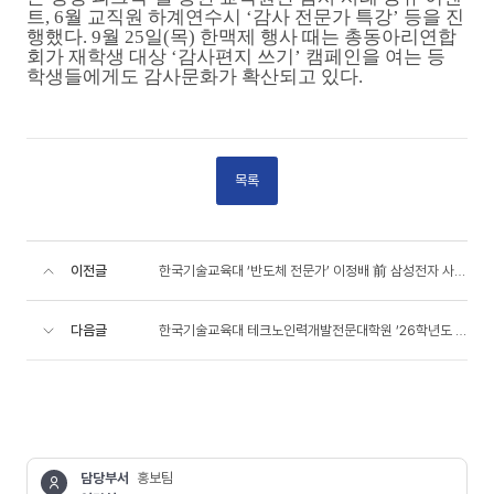
트
, 6
월 교직원 하계연수시
‘
감사 전문가 특강
’
등을 진
행했다
. 9
월
25
일
(
목
)
한맥제 행사 때는 총동아리연합
회가 재학생 대상
‘
감사편지 쓰기
’
캠페인을 여는 등
학생들에게도 감사문화가 확산되고 있다
.
목록
이전글
한국기술교육대 ‘반도체 전문가’ 이정배 前 삼성전자 사장 초청 ‘테크아카데미’
다음글
한국기술교육대 테크노인력개발전문대학원 ‘26학년도 전기 대학원생 모집
담당부서
홍보팀