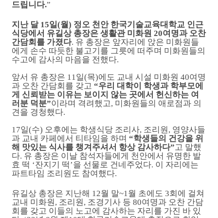
드립니다
.
”
지난 달
15
일
(
월
)
정오 천안 한국기술교육대학교 인근
식당에서 유길상 총장은 생활관 미화원
20
여명과 오찬
간담회를 가졌다
.
유 총장은 앞자리에 앉은 미화원들
에게 손수 따듯한 불고기를 그릇에 떠주며 미화원들의
수고에 감사의 마음을 전했다
.
앞서 유 총장은
11
일
(
목
)
에도 교내 시설 미화원
40
여명
과 오찬 간담회를 갖고
“
우리 대학이 학생과 학부모에
게 신뢰받는 이유는 보이지 않는 곳에서 헌신하는 여
러분 덕분
”
이라며 격려했고
,
미화원들의 애로점과 의
견을 경청했다
.
17
일
(
수
)
오후에는 학생식당 조리사
,
조리원
,
영양사들
과 교내 카페에서 티타임을 하며
“
학생들의 건강을 위
해 맛있는 식사를 챙겨주셔서 항상 감사하다
”
고 말했
다
.
유 총장은 이날 참석자들에게 천안에서 유명한 발
효 떡
‘
잔지기 떡
’
을 선물로 건네주었다
.
이 자리에는
파트타임 조리원도 참여했다
.
유길상 총장은 지난해
12
월 말
~1
월 초에도
3
회에 걸쳐
교내 미화원
,
조리원
,
조경기사 등
80
여명과 오찬 간담
회를 갖고 이들의 노고에 감사하는 자리를 가진 바 있