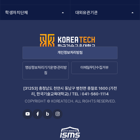
학생자치단체
대외유관기관
개인정보처리방침
영상정보처리기기운영·관리방
이메일무단수집거부
침
[31253] 충청남도 천안시 동남구 병천면 충절로 1600 (가전
리, 한국기술교육대학교) /
TEL :
041-560-1114
COPYRIGHT © KOREATECH. ALL RIGHTS RESERVED.
b
유
페
블
인
투
이
로
스
브
스
그
타
북
그