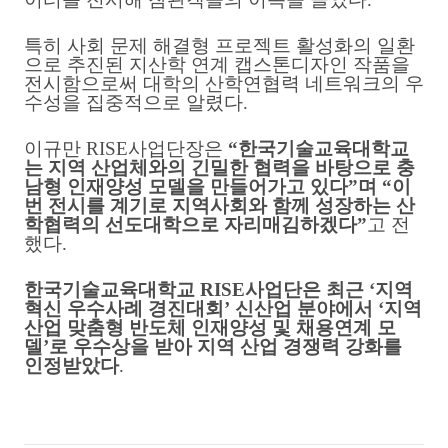
특히 사회 문제 해결형 프로젝트 활성화의 일환
으로 추진된 지산학 연계 캡스톤디자인 작품을
전시함으로써 대학의 산학연협력 네트워크의 우
수성을 집중적으로 알렸다
.
이규만
RISE
사업단장은
“
한국기술교육대학교
는 지역 산업체와의 긴밀한 협력을 바탕으로 충
남형 인재양성 모델을 만들어가고 있다
”
며
“
이
번 전시를 계기로 지역사회와 함께 성장하는 산
학협력의 선도대학으로 자리매김하겠다
”
고 전
했다
.
한국기술교육대학교
RISE
사업단은 최근
‘
지역
혁신 우수사례 경진대회
’
신산업 분야에서
‘
지역
산업 맞춤형 반도체 인재양성 및 채용연계 모
델
’
로 우수상을 받아 지역 산업 경쟁력 강화를
인정받았다
.