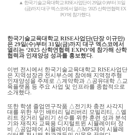
▲
한국기술교육대학교
RISE
사업단이
29
일
(
수
)
부터
31
일
(
금
)
까지 대구 엑스코에서 열리는
‘2025
산학연협력
EX
PO’
에 참가했다
.
한국기술교육대학교
RISE
사업단
(
단장 이규만
)
은
29
일
(
수
)
부터
31
일
(
금
)
까지 대구 엑스코에서
열리는
‘2025
산학연협력
EXPO’
에 참가해 산학
협력과 인재양성 성과를 홍보했다
.
이번 전시에서 한국기술교육대학교
RISE
사업단
은 지역성장관 전시부스에 참여해 지역정주형
인재양성을 주제로
△
계약학과
△
공유대학
△
교
육플랫폼 등 주요 사업 및 인프라를 종합적으로
소개했다
.
또한 학생 졸업연구작품
△
전기차 충전 사각지
대를 위한 무인 배터리 딜리버리 모빌리티
,
△
엘
리트 장거리 달리기 선수를 위한 훈련 성과 분석
기와 재직자 교육용 디지털트윈 시뮬레이터 장
비
△
공압제어 시뮬레이터
,
△
MPS
제어 시뮬레
이터를 전시해 참관객들의 이목을 끌었다
.