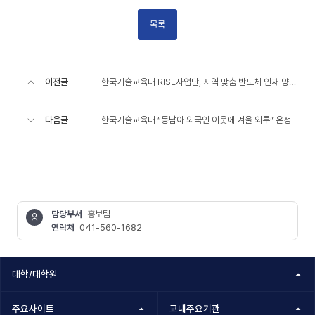
목록
이전글
한국기술교육대 RISE사업단, 지역 맞춤 반도체 인재 양성 ‘우수’
다음글
한국기술교육대 “동남아 외국인 이웃에 겨울 외투” 온정
담당부서
홍보팀
연락처
041-560-1682
콘텐츠
정보책임자
대학/대학원
주요사이트
교내주요기관