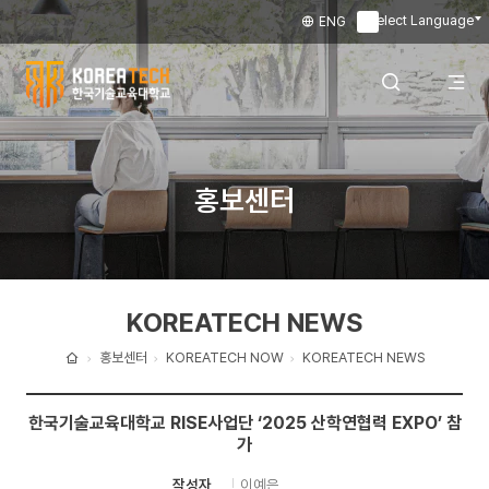
Select Language
ENG
▼
한
국
전
검색 레이어
홍보센터
기
술
체
열기
교
KOREATECH NEWS
육
메
대
홍보센터
KOREATECH NOW
KOREATECH NEWS
홈
학
뉴
한국기술교육대학교 RISE사업단 ‘2025 산학연협력 EXPO’ 참
교
가
열
이예은
작성자