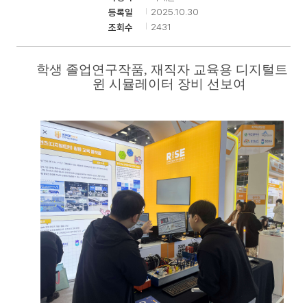
2025.10.30
등록일
2431
조회수
기
학생 졸업연구작품
,
재직자 교육용 디지털트
윈 시뮬레이터 장비 선보여