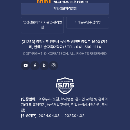
개인정보처리방침
영상정보처리기기운영·관리방
이메일무단수집거부
침
[31253] 충청남도 천안시 동남구 병천면 충절로 1600 (가전
리, 한국기술교육대학교) /
TEL :
041-560-1114
COPYRIGHT © KOREATECH. ALL RIGHTS RESERVED.
b
유
페
블
인
투
이
로
스
브
스
그
타
북
그
램
[인증범위]
아우누리(포털, 학사행정, 온라인 교육) 및 홈페이
지(대표 홈페이지, 능력개발교육원, 직업능력심사평가원, 도서
관)
[인증기간]
2024.04.03. ~ 2027.04.02.