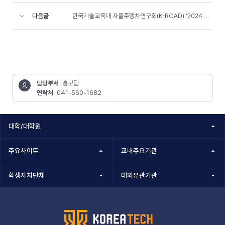
다음글
한국기술교육대 자율주행차연구회(K-ROAD) ‘2024 대학생 창작 모빌리티 경진대회’ 대상·..
담당부서
홍보팀
연락처
041-560-1682
콘텐츠
정보책임자
대학/대학원
주요사이트
교내주요기관
학생자치단체
대외유관기관