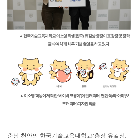
▲
한국기술교육대학교 이소영 학생
(
왼쪽
),
유길상 총장이 표창장 및 장학
금 수여식 개최 후 기념 촬영을 하고 있다
.
▲
이소영 학생이 제작한
‘
베이비 코룡이
’(
메인 캐릭터
-
맨 왼쪽
)
와
‘
아리
’(
보
조 캐릭터
)
디자인 작픔
충남 천안의 한국기술교육대학교
(
총장 유길상
,