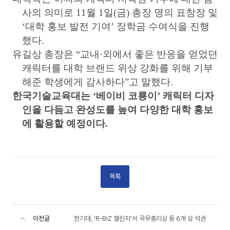
사의 의미로
11
월
1
일
(
금
)
총장 명의 표창장 및
‘
대학 홍보 발전 기여
’
장학금 수여식을 진행
했다
.
유길상 총장은
“
교내
·
외에서 좋은 반응을 얻었던
캐릭터를 대학 브랜드 위상 강화를 위해 기부
해준 학생에게 감사하다
”
고 말했다
.
한국기술교육대는
‘
베이비 코룡이
’
캐릭터 디자
인을 다듬고 완성도를 높여 다양한 대학 홍보
에 활용할 예정이다
.
목록
이전글
한기대, ‘R-BIZ 챌린지’서 국무총리상 등 6개 상 석권