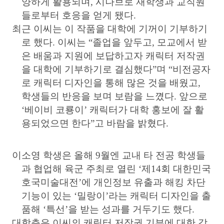
양하게 활용되며
,
시나브로 재학생과 교직원
들로부터 호응을 얻게 됐다
.
최근 이씨는 이 작품을 대학에 기꺼이 기부하기
로 했다
.
이씨는
“
졸업을 앞두고
,
모교에서 받
은 배움과 지원에 보답하고자 캐릭터 저작권
을 대학에 기부하기로 결심했다
”
며
“
비전공자
로 캐릭터 디자인을 통해 많은 것을 배웠고
,
학생들의 반응을 보며 보람을 느꼈다
.
앞으로
‘
베이비 코룡이
’
캐릭터가 대학 홍보에 잘 활
용되었으면 한다
”
고 바람을 밝혔다
.
이소영 학생은 올해
9
월엔 교내 타 전공 학생들
과 협업해 육군 주최로 열린
‘
제
14
회 대한민국
호국미술대전
’
에 개인정보 유출과 해킹 차단
기능이 있는
‘
밀랑이
’
라는 캐릭터 디자인을 출
품해
‘
특선
’
을 받는 성과를 거두기도 했다
.
대학측은 이씨의 캐릭터 저작권 기부에 대한 감