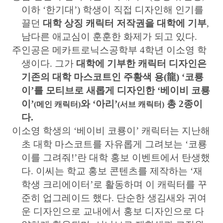
이하
‘
한기대
’)
학생이 직접 디자인해 인기를
끌던
대학 상징 캐릭터 저작권을 대학에 기부
,
남다른 애교심이 훈훈한 화제가 되고 있다
.
주인공은 메카트로닉스공학부
4
학년 이소영 학
생이다
.
그가
대학에 기부한 캐릭터 디자인은
기존의 대학 마스코트인 주황색 용
(
龍
) ‘
코룡
이
’
를 모티브로 새롭게 디자인한
‘
베이비 코룡
이
’
와
‘
아리
’
총
2
종이
(
메인 캐릭터
)
(
서브 캐릭터
)
다
.
이소영 학생의
‘
베이비 코룡이
’
캐릭터는 지난해
초 대학 마스코트를 자유롭게 그려보는
‘
코룡
이를 그려줘
!’
란 대학 홍보 이벤트에서 탄생했
다
.
이씨는 학교 홍보 콘텐츠를 제작하는
‘
재
학생 크리에이터
’
로 활동하며 이 캐릭터를 꾸
준히 업그레이드 했다
.
단순한 생김새와 귀여
운 디자인으로 교내에서 홍보 디자인으로 다