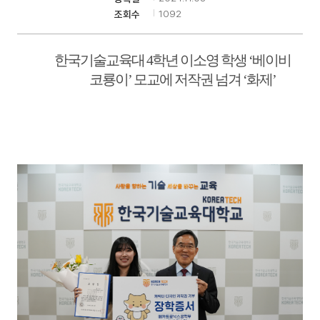
1092
조회수
기
한국기술교육대
4
학년 이소영 학생
‘
베이비
코룡이
’
모교에 저작권 넘겨
‘
화제
’