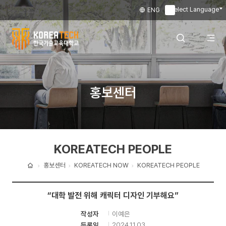
Select Language
ENG
▼
한
국
전
검색 레이어
홍보센터
기
술
체
열기
교
KOREATECH PEOPLE
육
메
대
홍보센터
KOREATECH NOW
KOREATECH PEOPLE
홈
학
뉴
“대학 발전 위해 캐릭터 디자인 기부해요”
교
이예은
작성자
열
2024.11.03
등록일