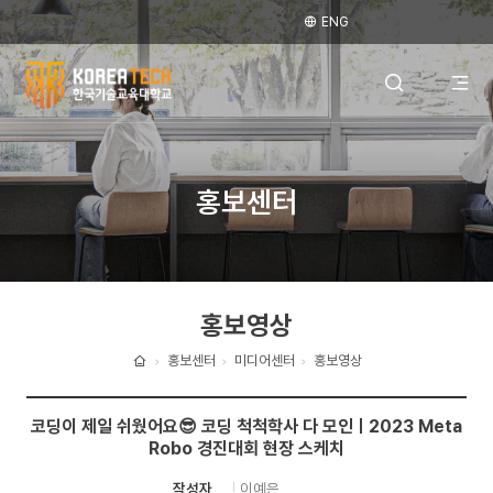
ENG
한
국
전
검색 레이어
홍보센터
기
술
체
열기
교
홍보영상
육
메
대
홍보센터
미디어센터
홍보영상
홈
학
뉴
코딩이 제일 쉬웠어요😎 코딩 척척학사 다 모인ㅣ2023 Meta
교
Robo 경진대회 현장 스케치
열
이예은
작성자