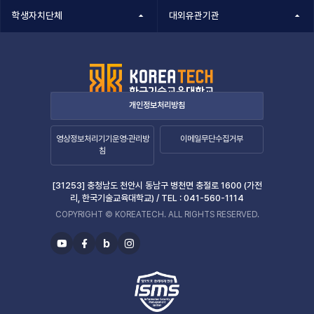
학생자치단체
대외유관기관
개인정보처리방침
영상정보처리기기운영·관리방
이메일무단수집거부
침
[31253] 충청남도 천안시 동남구 병천면 충절로 1600 (가전
리, 한국기술교육대학교) /
TEL :
041-560-1114
COPYRIGHT © KOREATECH. ALL RIGHTS RESERVED.
b
유
페
블
인
투
이
로
스
브
스
그
타
북
그