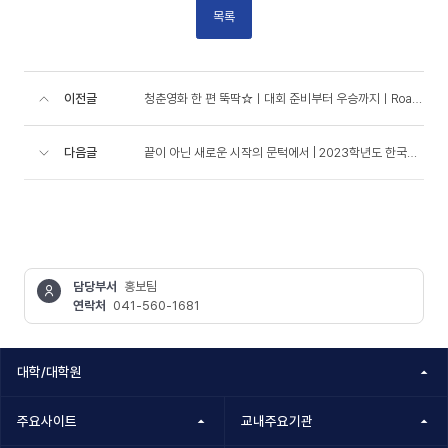
목록
이전글
청춘영화 한 편 뚝딱☆ㅣ대회 준비부터 우승까지ㅣRoad to the King, K-Roadㅣ한국기술교육대학교 자율주행..
다음글
끝이 아닌 새로운 시작의 문턱에서 | 2023학년도 한국기술교육대학교 학위수여식 에필로그
담당부서
홍보팀
연락처
041-560-1681
콘텐츠
정보책임자
대학/대학원
주요사이트
교내주요기관