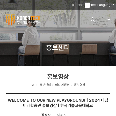
Select Language
ENG
▼
한
국
전
검색 레이어
홍보센터
기
술
체
열기
교
홍보영상
육
메
대
홍보센터
미디어센터
홍보영상
홈
학
뉴
WELCOME TO OUR NEW PLAYGROUND!ㅣ2024 다담
교
미래학습관 홍보영상ㅣ한국기술교육대학교
열
이혜지
작성자