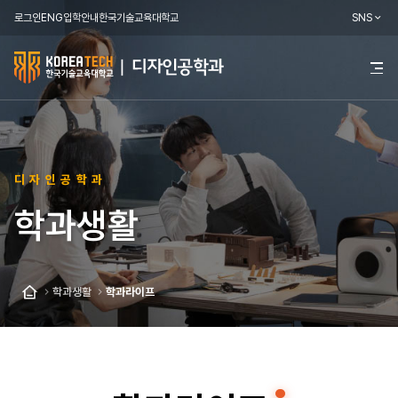
로그인
ENG
입학안내
한국기술교육대학교
SNS
한
전
체
국
메
뉴
기
열
기
술
디자인공학과
교
학과생활
육
대
학
학과생활
학과라이프
홈
교
디
자