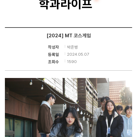
학과라이프
인
공
학
[2024] MT 코스게임
전
박준병
작성자
공
2024.05.07
등록일
1590
조회수