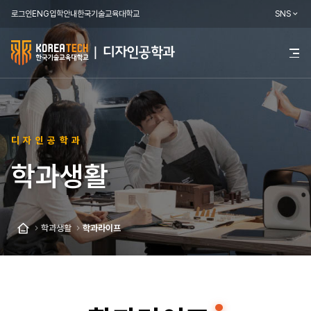
로그인
ENG
입학안내
한국기술교육대학교
SNS
한
전
체
국
메
뉴
기
열
기
술
디자인공학과
교
학과생활
육
대
학
학과생활
학과라이프
홈
교
디
자