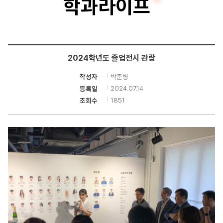
학과라이프
인
공
학
2024학년도 졸업전시 관람
전
박준병
작성자
공
2024.07.14
등록일
1851
조회수