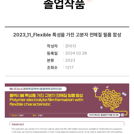
졸업작품
생
명
공
2023_11_Flexible 특성을 가진 고분자 전해질 필름 합성
학
관리자
작성자
전
2024.02.28
등록일
공
2023
분류
1217
조회수