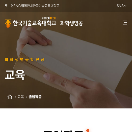
로그인
ENG
입학안내
한국기술교육대학교
SNS
한
전
체
국
메
뉴
기
열
기
술
화학생명공학전공
교
교육
육
대
학
교육
졸업작품
홈
교
화
학