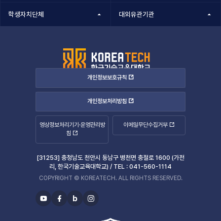
학생자치단체
대외유관기관
개인정보보호규칙
개인정보처리방침
영상정보처리기기·운영관리방
이메일무단수집거부
침
[31253] 충청남도 천안시 동남구 병천면 충절로 1600 (가전
리, 한국기술교육대학교) /
TEL :
041-560-1114
COPYRIGHT © KOREATECH. ALL RIGHTS RESERVED.
b
유
페
블
인
투
이
로
스