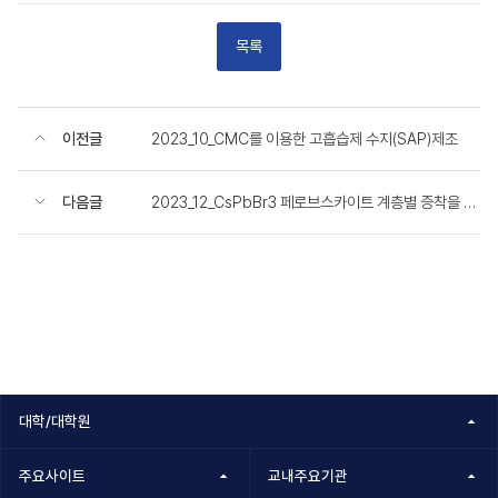
목록
이전글
2023_10_CMC를 이용한 고흡습제 수지(SAP)제조
다음글
2023_12_CsPbBr3 페로브스카이트 계층별 증착을 통한 양자점 성장 분석
대학/대학원
주요사이트
교내주요기관