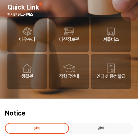
과
Quick Link
한기인 링크서비스
아우누리
다산정보관
셔틀버스
생활관
장학금안내
인터넷 증명발급
Notice
전체
일반