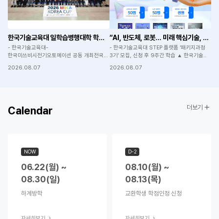
한국기술교육대 일학습병행대학 학생들 ‘MECA KOREA CUP’ 노동부 장..
“AI, 반도체, 로봇... 미래 핵심기술, 온라인에서 무료로 학습하세요&rdq..
- 한국기술교육대-
- 한국기술교육대 STEP 플랫폼 ‘패키지과정
한국미쓰비시전기오토메이션 공동 개최전국
3기’ 모집, 신청 후 9주간 학습 ▲ 한국기술..
15개 팀 본선 진출 - 메카트로닉스공학부..
2026.08.07
2026.08.07
더보기
Calendar
NOW
D-2
06.22(월) ~
08.10(월) ~
08.30(일)
08.13(목)
하계방학
교환학생 학점인정 신청
자세히보기
자세히보기