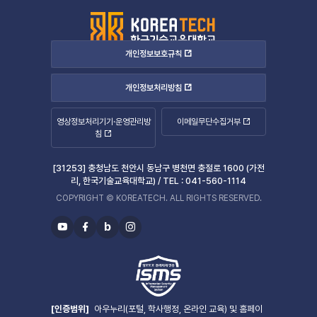
개인정보보호규칙
개인정보처리방침
영상정보처리기기·운영관리방
이메일무단수집거부
침
[31253] 충청남도 천안시 동남구 병천면 충절로 1600 (가전
리, 한국기술교육대학교) /
TEL :
041-560-1114
COPYRIGHT © KOREATECH. ALL RIGHTS RESERVED.
b
유
페
블
인
투
이
로
스
브
스
그
타
북
그
램
[인증범위]
아우누리(포털, 학사행정, 온라인 교육) 및 홈페이