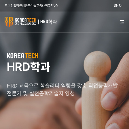
로그인
입학안내
한국기술교육대학교
ENG
SNS
한
전
체
국
메
뉴
기
열
기
술
교
HRD학과
HRD학과
HRD학과
육
대
HRD 교육으로 학습리더 역량을 갖춘
HRD 교육으로 학습리더 역량을 갖춘
HRD 교육으로 학습리더 역량을 갖춘
직업능력개발
직업능력개발
직업능력개발
학
전문가 및 실천공학기술자 양성
전문가 및 실천공학기술자 양성
전문가 및 실천공학기술자 양성
교
HRD
학