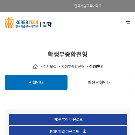
한국기술교육대학교
한
전
체
국
메
뉴
기
열
기
술
학생부종합전형
교
수시모집
학생부종합전형
전형안내
홈
육
전형안내
이전 전형안내
대
학
교
입
PDF 뷰어 다운로드
학
PDF 파일 다운로드