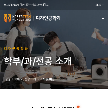
로그인
ENG
입학안내
한국기술교육대학교
SNS
한
전
체
국
메
뉴
기
열
기
술
디자인공학과
교
학부/과/전공 소개
육
대
학
학부/과/전공 소개
소개 및 비전
홈
교
디
자