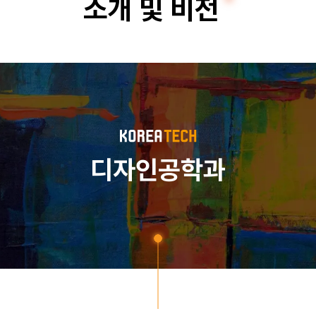
소개 및 비전
인
공
학
전
공
디자인공학과