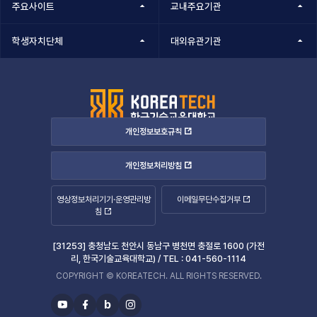
주요사이트
교내주요기관
학생자치단체
대외유관기관
개인정보보호규칙
개인정보처리방침
영상정보처리기기·운영관리방
이메일무단수집거부
침
[31253] 충청남도 천안시 동남구 병천면 충절로 1600 (가전
리, 한국기술교육대학교) /
TEL :
041-560-1114
COPYRIGHT © KOREATECH. ALL RIGHTS RESERVED.
b
유
페
블
인