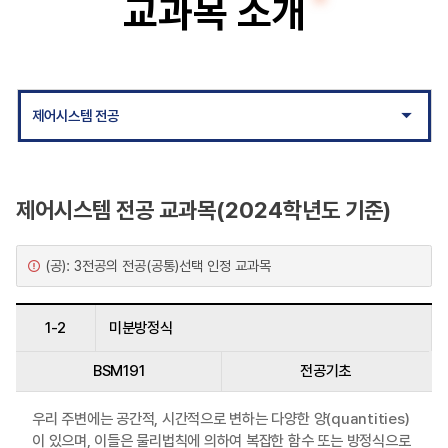
교과목 소개
트
로
닉
제어시스템 전공
스
공
학
제어시스템 전공 교과목(2024학년도 기준)
부
(공): 3전공의 전공(공통)선택 인정 교과목
1-2
미분방정식
BSM191
전공기초
우리 주변에는 공간적, 시간적으로 변하는 다양한 양(quantities)
이 있으며, 이들은 물리법칙에 의하여 복잡한 함수 또는 방정식으로