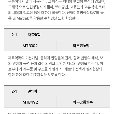
문분야에서 널리 사용된다. 그 핵심은 벡터와 행렬의 연산에 있으며,
구체적 으로 연립방정식의 풀이, 벡터공간, 고윳값과 고유벡터, 벡터
의 내적과 직교성 등에 대하여 학습한다. 선형미분방정식으로의 응
용 및 Matlab을 활용한 수치연산 또한 학습한다.
2-1
재료역학
MTB302
학부공통필수
재료역학의 기본개념, 응력과 변형률의 관계, 힘과 변형의 해석, 보
의 변형과 응력 등과 같이 외력으로 인한 재료의 변형을 다룬다. 이
로부터 기 계부품 및 구조물의 설계 시, 재료의 선택과 설계형상의
결정 등에 대한 기초지식을 갖도록 한다.
2-1
열역학
MTB492
학부공통필수