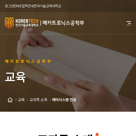
로그인
ENG
입학안내
한국기술교육대학교
한
전
체
국
메
뉴
기
열
기
술
메카트로닉스공학부
교
교육
육
대
학
교육
교과목 소개
제어시스템 전공
홈
교
메
카