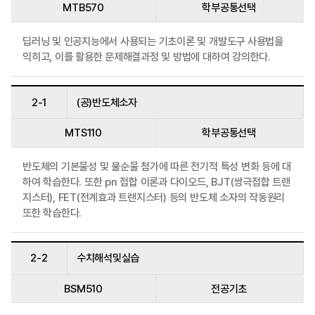
MTB570
학부공통선택
딥러닝 및 인공지능에서 사용되는 기초이론 및 개발도구 사용법을
익히고, 이를 활용한 문제해결과정 및 방법에 대하여 강의한다.
2-1
(공)반도체소자
MTS110
학부공통선택
반도체의 기본물성 및 불순물 첨가에 따른 전기적 특성 변화 등에 대
하여 학습한다. 또한 pn 접합 이론과 다이오드, BJT(쌍극접합 트랜
지스터), FET(전계효과 트랜지스터) 등의 반도체 소자의 작동원리
또한 학습한다.
2-2
수치해석및실습
BSM510
전공기초