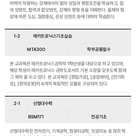
외력이 작용하는 강체에서의 힘의 성질과 평형조건을 학습하고, 힘
과 모멘트, 합력과 합모멘트, 강체의 평형 등을 이해한다. 물체의 형
상에 따른 도심, 질량중심, 관성 모멘트 등에 대하여 학습한다.
1-2
메카트로닉스기초실습
MTA300
학부공통필수
본 교과목은 메카트로닉스공학부 1학년생을 대상으로 하고 있으며,
해당 학생이 메카트로닉스 공학도로서의 기본 소양을 갖추도록 함에
그 목적 을 두고 있다. 본 교과목은 [정밀가공], [공압제어], [전기회
로], [창의로봇]의 4개의 독립적인 모듈로 구성되어 있다.
2-1
선형대수학
BSM171
전공기초
선형대수학은 전자전기, 기계공학, 컴퓨터공학, 인공지능 등 많은 학