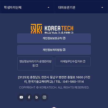
학생자치단체
대외유관기관
개인정보보호규칙
개인정보처리방침
영상정보처리기기·운영관리방
이메일무단수집거부
침
[31253] 충청남도 천안시 동남구 병천면 충절로 1600 (가전
리, 한국기술교육대학교) /
TEL :
041-560-1114
COPYRIGHT © KOREATECH. ALL RIGHTS RESERVED.
b
유
페
블
인
투
이
로
스