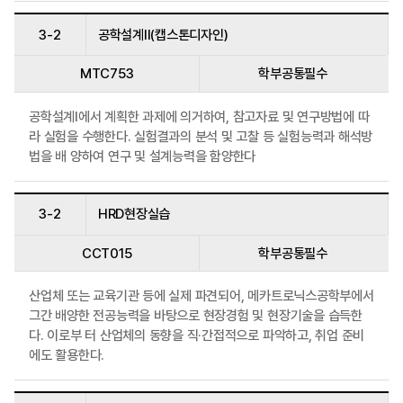
3-2
공학설계II(캡스톤디자인)
MTC753
학부공통필수
공학설계I에서 계획한 과제에 의거하여, 참고자료 및 연구방법에 따
라 실험을 수행한다. 실험결과의 분석 및 고찰 등 실험능력과 해석방
법을 배 양하여 연구 및 설계능력을 함양한다
3-2
HRD현장실습
CCT015
학부공통필수
산업체 또는 교육기관 등에 실제 파견되어, 메카트로닉스공학부에서
그간 배양한 전공능력을 바탕으로 현장경험 및 현장기술을 습득한
다. 이로부 터 산업체의 동향을 직·간접적으로 파악하고, 취업 준비
에도 활용한다.