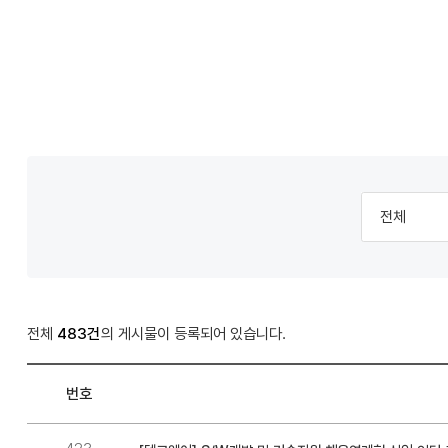
컴
퓨
터
공
학
학
부
부
광
장
>
전체
483건
취
업
번호
게
학