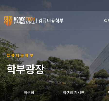
한
학
국
기
술
컴퓨터공학부
교
학부광장
육
대
학
학생회
학생회 게시판
교