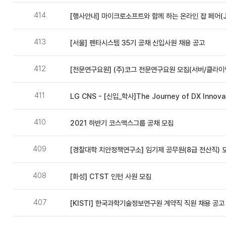
성
414
[행사안내] 마이크로소프트와 함께 하는 온라인 잡 페어(Job
자,
등
413
[서울] 펜타시스템 35기 공채 신입사원 채용 공고
록
일,
412
[전문연구요원] (주)코그 전문연구요원 모집(서버/클라이
첨
부
411
LG CNS - [신입_학사]The Journey of DX Innovati
파
일,
410
2021 하반기 코스맥스그룹 공채 모집
조
409
회
[경찰대학 치안정책연구소] 임기제 공무원(8급 전산직) 
수
408
[화성] CTST 인턴 사원 모집
407
[KISTI] 한국과학기술정보연구원 계약직 직원 채용 공고