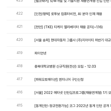
423
[텔코웨어] S/W개발 및 기술지원 채용연계형 신입 인턴 추
시
부
광
판
422
[인천/평택] 로투보 컴퓨터비전, AI 분야 인재 채용
장
검
>
421
[천안] (TKE) 티케이 엘리베이터 채용 공지(~1.16)
색
취
업
420
[서울 송파] 현대자동차 그룹사 (주)지아이티 하반기 대규모 
게
시
419
파이언넷
판
목
418
충북대학교병원 신규직원(전산) 모집 - 12.03
록
-
417
[파워오토메이션] 엔지니어 구인신청
번
호,
416
[서울] 2022 메타넷 인턴십프로그램(채용연계형) 1기 
제
목,
415
[동계인턴-정규전환가능] 코그 2022년 동계 인턴 공개 
작