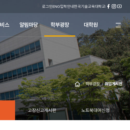
로그인
ENG
입학안내
한국기술교육대학교
페
인
유
이
스
튜
스
타
브
비스
알림마당
학부광장
대학원
전
북
그
체
램
메
뉴
열
기
학부광장
취업게시판
홈
고장신고게시판
노트북대여신청