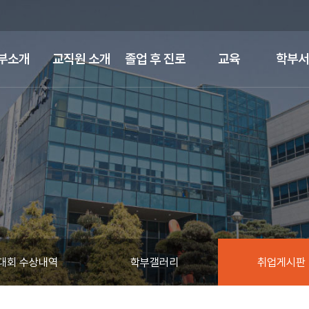
부소개
교직원 소개
졸업 후 진로
교육
학부서
대회 수상내역
학부갤러리
취업게시판