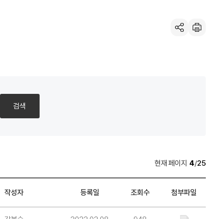
공유하기
인
쇄
검색
페이지
4
/
25
작성자
등록일
조회수
첨부파일