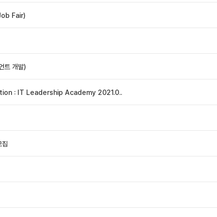
 Fair)
언트 개발)
on : IT Leadership Academy 2021.0..
모집