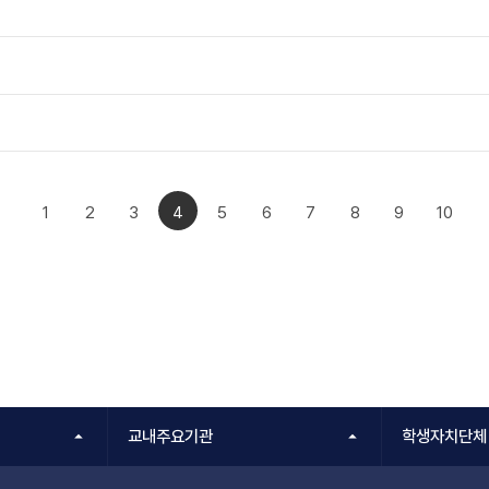
1
2
3
4
5
6
7
8
9
10
교내주요기관
학생자치단체