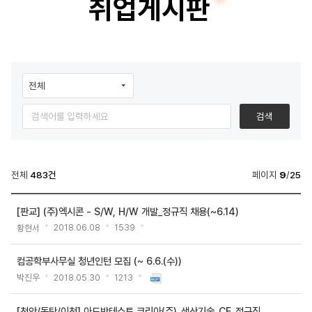
취업게시판
터
공
학
학
부
부
광
검색
장
>
전체
483건
페이지
9
/
25
취
학
업
[판교] (주)엑시콘 - S/W, H/W 개발_정규직 채용(~6.14)
부
게
황현서
2018.06.08
1539
광
시
장
컴공학부사무실 청년인턴 모집 (~ 6.6.(수))
>
판
박진우
2018.05.30
1213
취
검
업
[천안/동탄/이천] 아드반테스트 코리아(주)_생산기술_CE_정규직 채용(~6/3)