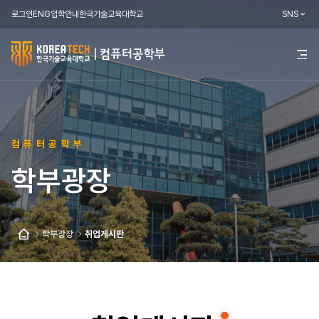
로그인
ENG
입학안내
한국기술교육대학교
SNS
한
전
체
국
메
뉴
기
열
기
술
컴퓨터공학부
교
학부광장
육
대
학
학부광장
취업게시판
홈
교
컴
퓨