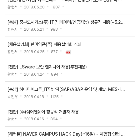
색
게
황현서
2018.05.28
1807
시
판
[충남] 중부도시가스(주) IT(빅데이터/인공지능) 정규직 채용(~5.29)
목
황현서
2018.05.21
988
록
-
[채용설명회] 한미약품(주) 채용설명회 개최
번
황현서
2018.04.25
877
호,
제
[천안] LSware 보안 엔지니어 채용(추천채용)
목,
황현서
2018.04.24
894
작
성
[충남] 하나마이크론_IT담당자(SAP/ABAP 운영 및 개발, MES개발) 정규직 채용 (~4/20 ..
자,
박진우
2018.04.18
1125
등
록
[천안] (주)쉐어앤쉐어 정규직 개발자 채용
일,
황현서
2018.04.16
894
첨
부
[해커톤] NAVER CAMPUS HACK Day(~16일) - 체험형 인턴 및 채용연계형 인턴
파