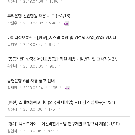
황현서
2018.04.09
1066
일,
조
우리은행 신입행원 채용 - IT (~4/16)
회
박진우
2018.04.02
996
수
바이텍정보통신 - [판교]_시스템 통합 및 컨설팅 사업_영업/ 엔지니어 직무별 정규직 ..
박진우
2018.03.27
952
[공공기관] 한국장애인고용공단 직원 채용 - 일반직 및 교사직(~3/14)
황현서
2018.03.05
965
농협은행 6급 채용 공고 안내
김재환
2018.02.04
1195
[인천] 스태츠칩팩코리아(외국계 대기업) - IT팀 신입채용(~1/31)
황현서
2018.01.30
1751
[경기] 넥스트아이 - 머신비전시스템 연구개발부 정규직 채용(~1/19)
황현서
2018.01.16
872