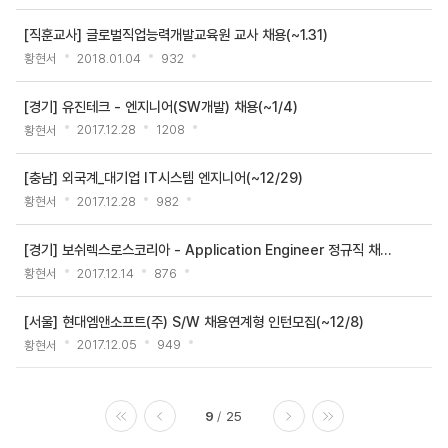
[직훈교사] 글로벌직업능력개발교육원 교사 채용(~1.31)
황현서
2018.01.04
932
[경기] 유진테크 - 엔지니어(SW개발) 채용(~1/4)
황현서
2017.12.28
1208
[충남] 외국계_대기업 IT시스템 엔지니어(~12/29)
황현서
2017.12.28
982
[경기] 보쉬렉스로스코리아 - Application Engineer 정규직 채용(~12/19)
황현서
2017.12.14
876
[서울] 현대엠앤소프트(주) S/W 채용연계형 인턴모집(~12/8)
황현서
2017.12.05
949
9
25
처음
이전
다음
마지막