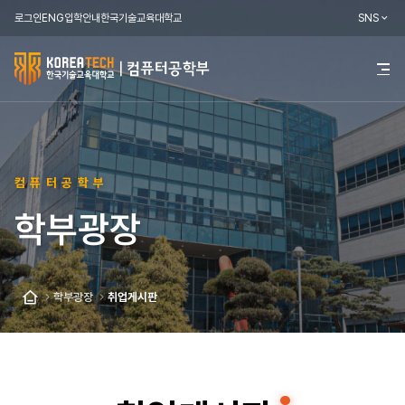
로그인
ENG
입학안내
한국기술교육대학교
SNS
한
전
체
국
메
뉴
기
열
기
술
컴퓨터공학부
교
학부광장
육
대
학
학부광장
취업게시판
홈
교
컴
퓨