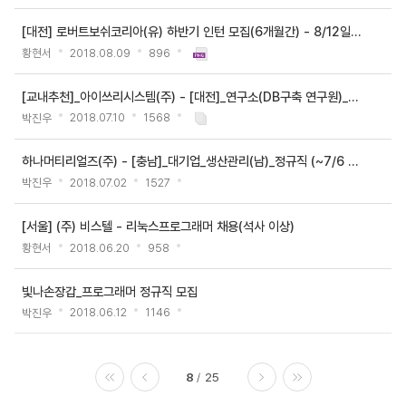
[대전] 로버트보쉬코리아(유) 하반기 인턴 모집(6개월간) - 8/12일까지
황현서
2018.08.09
896
[교내추천]_아이쓰리시스템(주) - [대전]_연구소(DB구축 연구원)_정규직 채용 [연봉 약..
박진우
2018.07.10
1568
하나머티리얼즈(주) - [충남]_대기업_생산관리(남)_정규직 (~7/6 15:00)
박진우
2018.07.02
1527
[서울] (주) 비스텔 - 리눅스프로그래머 채용(석사 이상)
황현서
2018.06.20
958
빛나손장갑_프로그래머 정규직 모집
박진우
2018.06.12
1146
8
25
처음
이전
다음
마지막