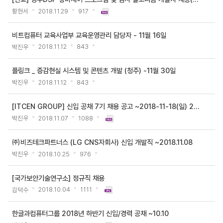
색
게
황현서
2018.11.29
917
시
판
비트컴퓨터 교육사업부 교육운영관리 담당자 - 11월 16일
목
박진우
2018.11.12
843
록
-
플링크 _ 증감현실 시스템 및 콘텐츠 개발 (청주) -11월 30일
번
박진우
2018.11.12
843
호,
제
[ITCEN GROUP] 신입 공채 7기 채용 공고 ~2018-11-18(일) 23:59
목,
박진우
2018.11.07
1088
작
성
㈜비즈테크파트너스 (LG CNS자회사) 신입 개발직 ~2018.11.08
자,
박진우
2018.10.25
976
등
록
[국가보안기술연구소] 정규직 채용
일,
김덕수
2018.10.04
1111
첨
부
한글과컴퓨터그룹 2018년 하반기 신입/경력 공채 ~10.10
파