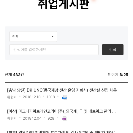
취업게시판
터
공
학
학
부
부
광
검색
장
>
전체
483건
페이지
8
/
25
취
학
업
[충남 당진] DK UNC(동국제강 전산 운영 자회사) 전산실 신입 채용
부
게
황현서
2018.12.18
1018
광
시
장
[아산] 마그나파워트레인코리아(주)_외국계_IT 및 네트워크 관리 정규직 채용
>
판
황현서
2018.12.04
928
취
검
업
[판교] 영우DSP 장비제어 프로그램 및 검사 알고리즘 개발자 채용(정규직)