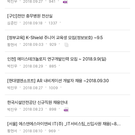
박진우
2018.09.27
941
일,
조
[구인]천안 충무병원 전산실
회
심준민
2018.09.18
1337
수
[정부교육] K-Shield 주니어 교육생 모집(정보보호) ~9.5
황현서
2018.09.03
929
인천] 에이스테크놀로지 연구개발인력 모집 ~ 2018.9.9(일)
박진우
2018.08.29
885
[현대엠엔소프트] AR 내비게이션 개발자 채용 ~2018.09.30
박진우
2018.08.27
1009
한국시설안전공단 신규직원 채용안내
박진우
2018.08.23
898
[서울] 에스앤에스아이앤씨 IT(주) _IT서비스팀_신입사원 채용(~8.19)
황현서
2018.08.10
969