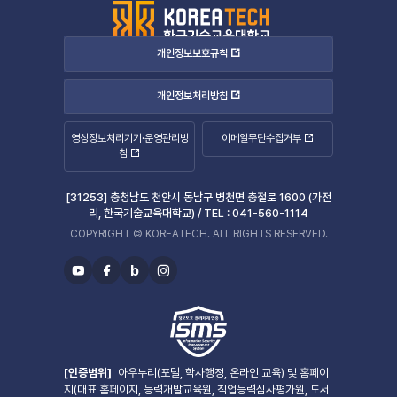
개인정보보호규칙
개인정보처리방침
영상정보처리기기·운영관리방
이메일무단수집거부
침
[31253] 충청남도 천안시 동남구 병천면 충절로 1600 (가전
리, 한국기술교육대학교) /
TEL :
041-560-1114
COPYRIGHT © KOREATECH. ALL RIGHTS RESERVED.
b
유
페
블
인
투
이
로
스
브
스
그
타
북
그
램
[인증범위]
아우누리(포털, 학사행정, 온라인 교육) 및 홈페이
지(대표 홈페이지, 능력개발교육원, 직업능력심사평가원, 도서