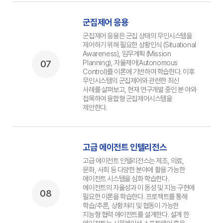
군집제어 응용
군집제어 응용은 군집 상태의 무인시스템을
제어하기 위해 필요한 상황인식 (Situational
Awareness), 임무계획 (Mission
07
Planning), 자율제어(Autonomous
Control)를 이론에 기반하여 학습한다. 이후
무인시스템의 군집제어와 관련한 최신
사례를 살펴보고, 현재 연구개발 중인 분 야와
접목하여 융합형 군집제어시스템을
제안한다.
고급 에이전트 인텔리전스
고급 에이전트 인텔리전스는 제조, 의료,
문화, 사회 등 다양한 분야에 활용 가능한
에이전트 시스템을 심화 학습한다.
에이전트의 자율성과 이 동성 및 지능 구현에
08
필요한 이론을 학습한다. 프로젝트를 통해
학습/추론, 상황처리 및 협동이 가능한
지능형 협력 에이전트를 설계한다. 설계 한