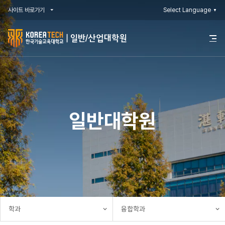
사이트 바로가기
Select Language
▼
한
전
체
국
메
뉴
기
열
기
술
교
일반대학원
육
대
학
교
일
학과
융합학과
반/