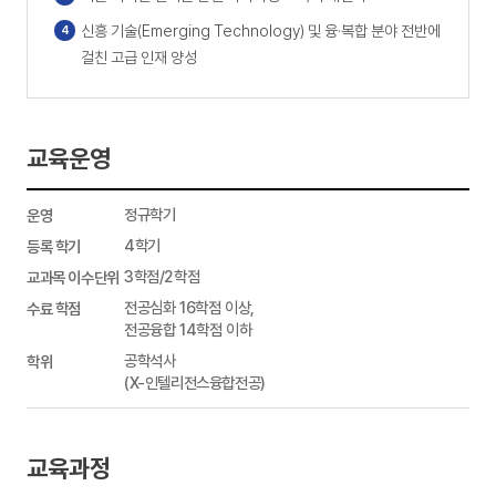
신흥 기술(Emerging Technology) 및 융·복합 분야 전반에
걸친 고급 인재 양성
교육운영
교육운영
정규학기
-
운영,
4학기
등록
3학점/2학점
학기,
교과목
전공심화 16학점 이상,
이수단위,
전공융합 14학점 이하
수료
공학석사
학점,
(X-인텔리전스융합전공)
FAX
교육과정