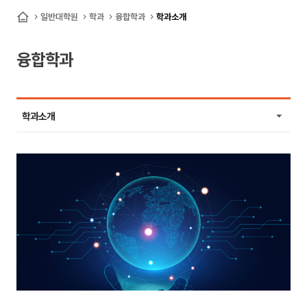
산
일반대학원
학과
융합학과
학과소개
홈
업
융합학과
대
학
원
학과소개