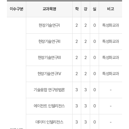
이수구분
교과목명
학
강
실
비고
교육과정
현장기술연구I
2
2
0
특성화교과
-
이수구분,
교과목명,
현장기술연구II
2
2
0
특성화교과
학,
강,
실,
현장기술연구III
2
2
0
특성화교과
비고
현장기술연구IV
2
2
0
특성화교과
기술융합 연구방법론
3
3
0
-
에이전트 인텔리전스
3
3
0
-
데이터 인텔리전스
3
3
0
-