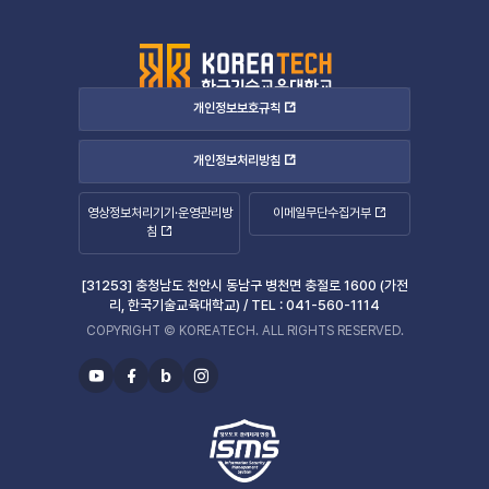
개인정보보호규칙
개인정보처리방침
영상정보처리기기·운영관리방
이메일무단수집거부
침
[31253] 충청남도 천안시 동남구 병천면 충절로 1600 (가전
리, 한국기술교육대학교) /
TEL :
041-560-1114
COPYRIGHT © KOREATECH. ALL RIGHTS RESERVED.
b
유
페
블
인
투
이
로
스
브
스
그
타
북
그
램