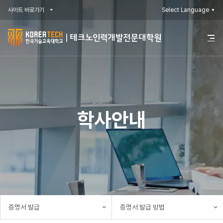
사이트 바로가기
Select Language
▼
한
전
체
국
메
뉴
기
열
기
술
교
학사안내
육
대
학
교
전
증명서 발급
증명서 발급 방법
문