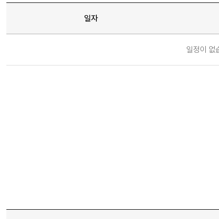
일자
일
일정이 없
정