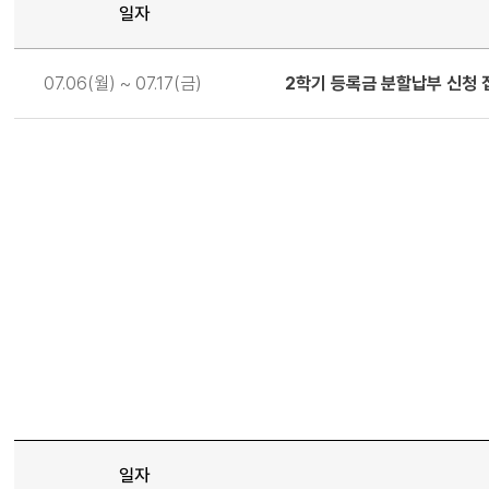
일자
일
07.06(월) ~ 07.17(금)
2학기 등록금 분할납부 신청 
정
일자