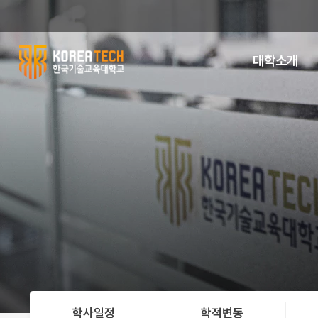
대학소개
한
국
기
술
교
육
대
학
학사일정
학적변동