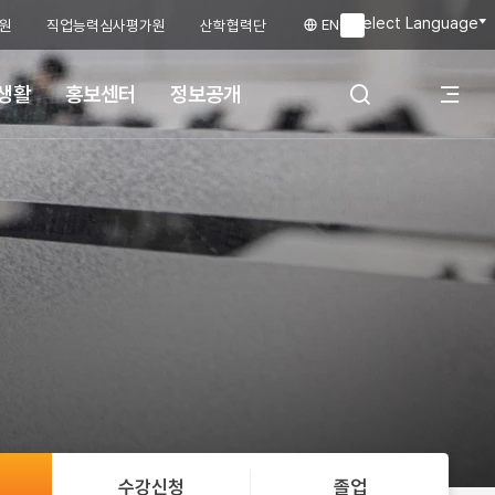
Select Language
ENG
원
직업능력심사평가원
산학협력단
▼
생활
홍보센터
정보공개
전
검색 레이어 열
체
기
메
뉴
수강신청
졸업