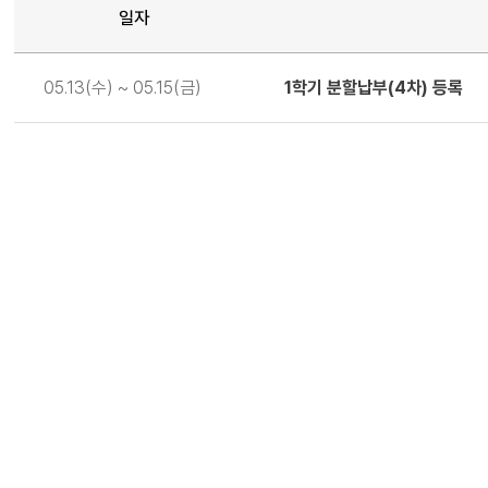
일자
일
05.13(수) ~ 05.15(금)
1학기 분할납부(4차) 등록
정