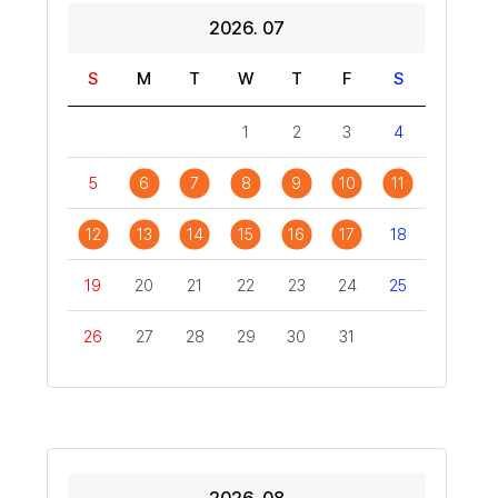
2026. 07
S
M
T
W
T
F
S
1
2
3
4
5
6
7
8
9
10
11
12
13
14
15
16
17
18
19
20
21
22
23
24
25
26
27
28
29
30
31