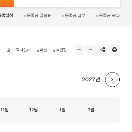
열
등록일정
등록금 일람표
등록금 납부
등록금 FAQ
기
학사안내
등록금
등록일정
공유하기
인
글자
글자
홈
쇄
크게
작게
2027
다
음
11
12
1
2
년