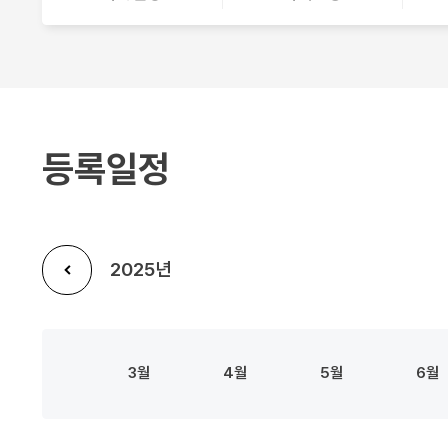
교
등록일정
2025
이
전
3
4
5
6
년