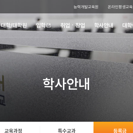
능력개발교육원
온라인평생교육
대학/대학원
취업ㆍ창업
학사안내
대학
입학
학사안내
교육과정
특수교과
등록금