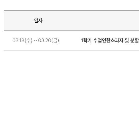
일자
일
03.18(수) ~ 03.20(금)
1학기 수업연한초과자 및 분할
정