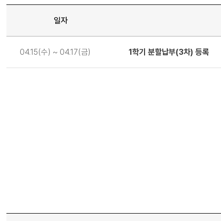
일자
일
04.15(수) ~ 04.17(금)
1학기 분할납부(3차) 등록
정