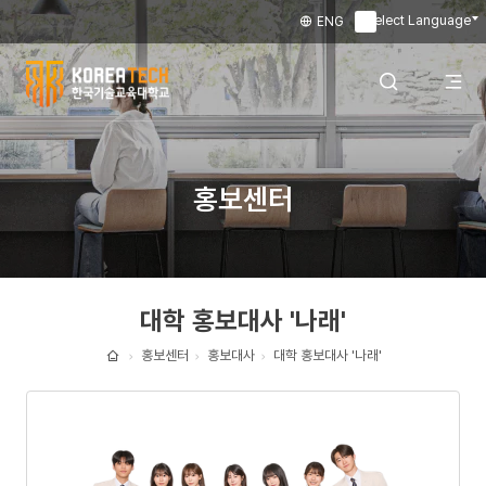
Select Language
ENG
▼
한
국
전
검색 레이어
홍보센터
기
술
체
열기
교
대학 홍보대사 '나래'
육
메
대
홍보센터
홍보대사
대학 홍보대사 '나래'
홈
학
뉴
교
열