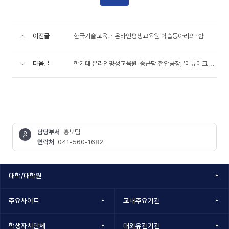
이전글
한국기술교육대 온라인평생교육원 학습동아리의 ‘힘‘
다음글
한기대 온라인평생교육원-종근당 천안공장, ‘에듀테크 콘텐츠 개발’ 맞손
담당부서
홍보팀
연락처
041-560-1682
콘텐츠
정보책임자
대학/대학원
주요사이트
교내주요기관
학생자치단체
대외유관기관