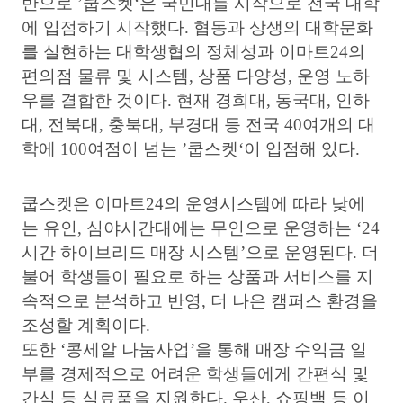
반으로
’
쿱스켓
‘
은 국민대를 시작으로 전국 대학
에 입점하기 시작했다
.
협동과 상생의 대학문화
를 실현하는 대학생협의 정체성과 이마트
24
의
편의점 물류 및 시스템
,
상품 다양성
,
운영 노하
우를 결합한 것이다
.
현재 경희대
,
동국대
,
인하
대
,
전북대
,
충북대
,
부경대 등 전국
40
여개의 대
학에
100
여점이 넘는
’
쿱스켓
‘
이 입점해 있다
.
쿱스켓은 이마트
24
의 운영시스템에 따라 낮에
는 유인
,
심야시간대에는 무인으로 운영하는
‘24
시간 하이브리드 매장 시스템
’
으로 운영된다
.
더
불어 학생들이 필요로 하는 상품과 서비스를 지
속적으로 분석하고 반영
,
더 나은 캠퍼스 환경을
조성할 계획이다
.
또한
‘
콩세알 나눔사업
’
을 통해 매장 수익금 일
부를 경제적으로 어려운 학생들에게 간편식 및
간식 등 식료품을 지원한다
.
우산
,
쇼핑백 등 이