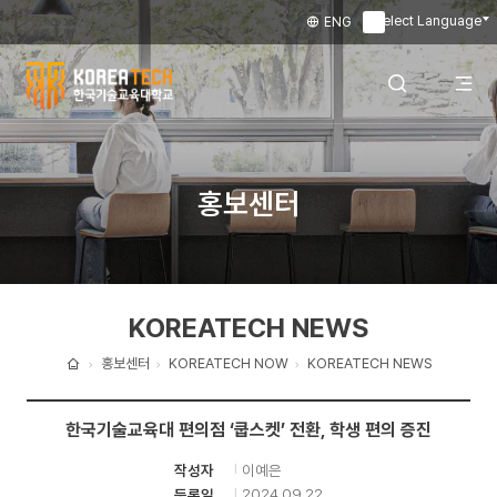
Select Language
ENG
▼
한
국
전
검색 레이어
홍보센터
기
술
체
열기
교
KOREATECH NEWS
육
메
대
홍보센터
KOREATECH NOW
KOREATECH NEWS
홈
학
뉴
한국기술교육대 편의점 ‘쿱스켓’ 전환, 학생 편의 증진
교
이예은
작성자
열
2024.09.22
등록일