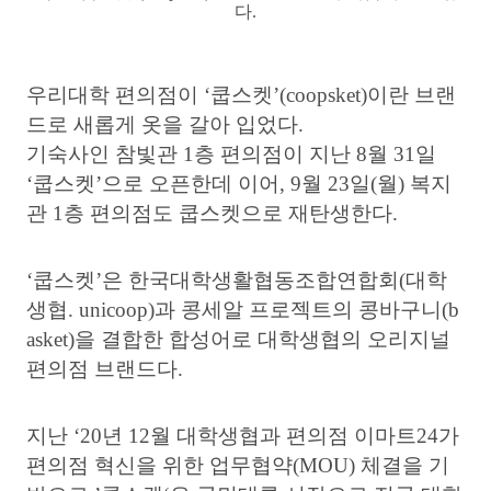
다
.
우리대학 편의점이
‘
쿱스켓
’(coopsket)
이란 브랜
드로 새롭게 옷을 갈아 입었다
.
기숙사인 참빛관
1
층 편의점이 지난
8
월
31
일
‘
쿱스켓
’
으로 오픈한데 이어
, 9
월
23
일
(
월
)
복지
관
1
층 편의점도 쿱스켓으로 재탄생한다
.
‘
쿱스켓
’
은 한국대학생활협동조합연합회
(
대학
생협
. unicoop)
과 콩세알 프로젝트의 콩바구니
(b
asket)
을 결합한 합성어로 대학생협의 오리지널
편의점 브랜드다
.
지난
‘20
년
12
월 대학생협과 편의점 이마트
24
가
편의점 혁신을 위한 업무협약
(MOU)
체결을 기