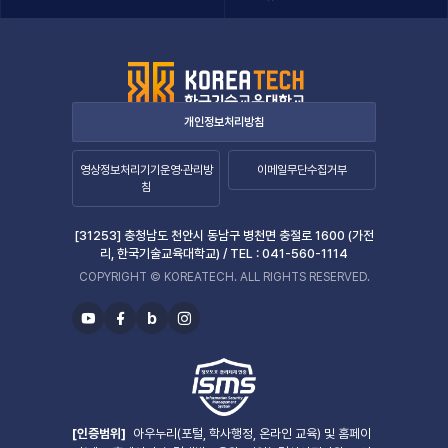
개인정보처리방침
영상정보처리기기운영·관리방
이메일무단수집거부
침
[31253] 충청남도 천안시 동남구 병천면 충절로 1600 (가전
리, 한국기술교육대학교) /
TEL :
041-560-1114
COPYRIGHT © KOREATECH. ALL RIGHTS RESERVED.
b
유
페
블
인
투
이
로
스
브
스
그
타
북
그
램
[인증범위]
아우누리(포털, 학사행정, 온라인 교육) 및 홈페이