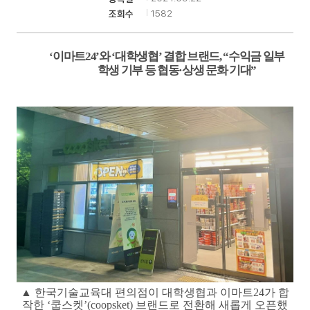
1582
조회수
기
‘
이마트
24’
와
‘
대학생협
’
결합 브랜드
, “
수익금 일부
학생 기부 등 협동
·
상생 문화 기대
”
▲
한국기술교육대 편의점이 대학생협과 이마트
24
가 합
작한
‘
쿱스켓
’(coopsket)
브랜드로 전환해 새롭게 오픈했