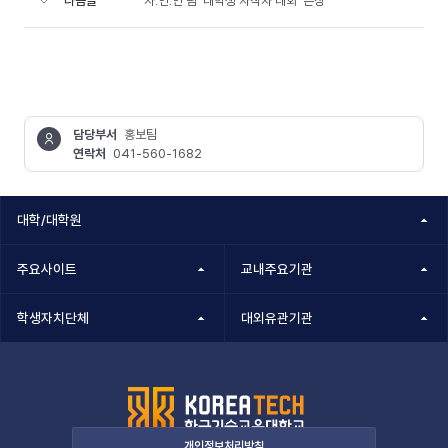
다음글
자.연.인 팀 ‘대학생 자작차 대회’ 은상
담당부서
홍보팀
연락처
041-560-1682
콘텐츠
정보책임자
대학/대학원
주요사이트
교내주요기관
학생자치단체
대외유관기관
개인정보처리방침