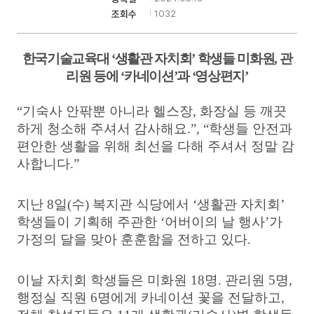
1032
조회수
기
한국기술교육대
‘
생활관 자치회
’
학생들 미화원
,
관
리원 등에
‘
카네이션
’
과
‘
영상편지
’
“
기숙사 안팎뿐 아니라 헬스장
,
화장실 등 깨끗
하게 청소해 주셔서 감사해요
.”, “
학생들 안전과
편안한 생활을 위해 최선을 다해 주셔서 정말 감
사합니다
.”
지난
8
일
(
수
)
복지관 식당에서
‘
생활관 자치회
’
학생들이 기획해 주관한
‘
어버이의 날 행사
’
가
가정의 달을 맞아 훈훈함을 전하고 있다
.
이날 자치회 학생들은 미화원
18
명
.
관리원
5
명
,
행정실 직원
6
명에게 카네이션 꽃을 전달하고
,