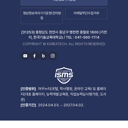
영상정보처리기기운영·관리방
이메일무단수집거부
침
[31253] 충청남도 천안시 동남구 병천면 충절로 1600 (가전
리, 한국기술교육대학교) /
TEL :
041-560-1114
COPYRIGHT © KOREATECH. ALL RIGHTS RESERVED.
b
유
페
블
인
투
이
로
스
브
스
그
타
북
그
램
[인증범위]
아우누리(포털, 학사행정, 온라인 교육) 및 홈페이
지(대표 홈페이지, 능력개발교육원, 직업능력심사평가원, 도서
관)
[인증기간]
2024.04.03. ~ 2027.04.02.