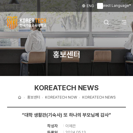
Select Language
ENG
▼
한
국
전
검색 레이어
홍보센터
기
술
체
열기
교
KOREATECH NEWS
육
메
대
홍보센터
KOREATECH NOW
KOREATECH NEWS
홈
학
뉴
“대학 생활관(기숙사) 또 하나의 부모님께 감사”
교
이예은
작성자
열
2024.05.13
등록일