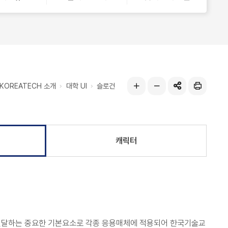
열
기
KOREATECH 소개
대학 UI
슬로건
공유하기
인
글자
글자
쇄
크게
작게
캐릭터
달하는 중요한 기본요소로 각종 응용매체에 적용되어 한국기술교