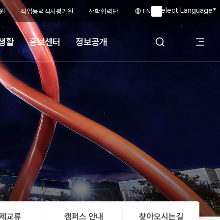
Select Language
ENG
원
직업능력심사평가원
산학협력단
▼
생활
홍보센터
정보공개
전
검색 레이어 열
체
기
메
뉴
제교류
캠퍼스 안내
찾아오시는길