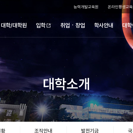
능력개발교육원
온라인평생교육
대학/대학원
취업ㆍ창업
학사안내
대학
입학
대학소개
현황
조직안내
발전기금
국