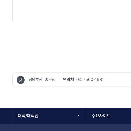
담당부서
홍보팀
연락처
041-560-1681
콘텐츠
정보책임자
대학/대학원
주요사이트