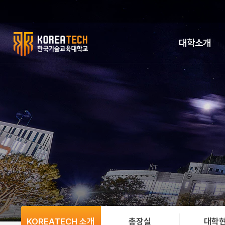
대학소개
한
국
기
술
교
육
대
학
KOREATECH 소개
총장실
대학