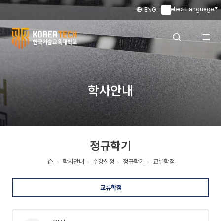
Select Language
ENG
▼
한
국
전
검색 레이어
학사안내
기
술
체
열기
교
정규학기
육
메
대
학사안내
수강신청
정규학기
교류학점
홈
학
뉴
교류학점
교
열