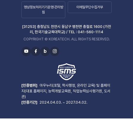
영상정보처리기기운영·관리방
이메일무단수집거부
침
[31253] 충청남도 천안시 동남구 병천면 충절로 1600 (가전
리, 한국기술교육대학교) /
TEL :
041-560-1114
COPYRIGHT © KOREATECH. ALL RIGHTS RESERVED.
b
유
페
블
인
투
이
로
스
브
스
그
타
북
그
램
[인증범위]
아우누리(포털, 학사행정, 온라인 교육) 및 홈페이
지(대표 홈페이지, 능력개발교육원, 직업능력심사평가원, 도서
관)
[인증기간]
2024.04.03. ~ 2027.04.02.