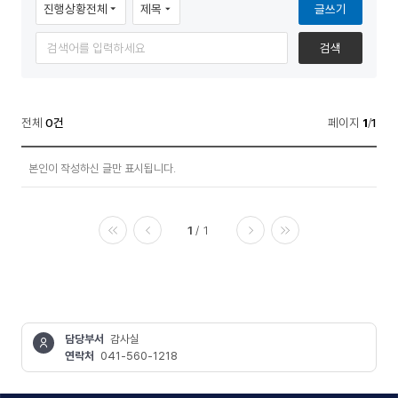
글쓰기
보
검색
공
기
개
>
전체
0건
페이지
1
/
1
청
정
렴
본인이 작성하신 글만 표시됩니다.
보
행
공
개
정
1
1
>
>
청
처음
이전
다음
마지막
렴
청
행
렴
정
>
위
담당부서
감사실
청
연락처
041-560-1218
반
렴
콘텐츠
위
정보책임자
(부