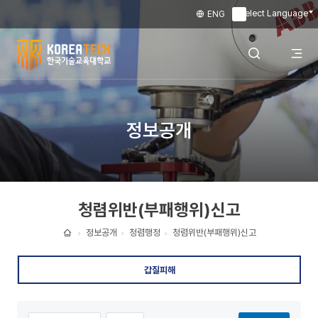
Select Language
ENG
▼
한
국
전
검색 레이어
정보공개
기
술
체
열기
교
청렴위반(부패행위)신고
육
메
대
정보공개
청렴행정
청렴위반(부패행위)신고
홈
학
뉴
갑질피해
교
열
정