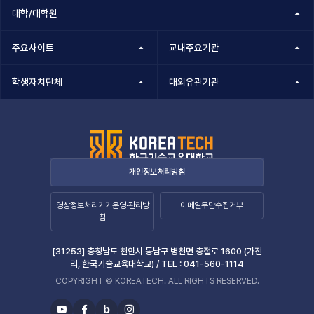
반
대학/대학원
(부
패
패
행
행
주요사이트
교내주요기관
위)
위)
신
학생자치단체
대외유관기관
신
고
목
고
록
검
-
번
색
호,
개인정보처리방침
분
류,
영상정보처리기기운영·관리방
이메일무단수집거부
제
침
목,
작
성
[31253] 충청남도 천안시 동남구 병천면 충절로 1600 (가전
리, 한국기술교육대학교) /
TEL :
041-560-1114
자,
등
COPYRIGHT © KOREATECH. ALL RIGHTS RESERVED.
록
b
일,