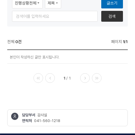
글쓰기
보
검색
공
기
개
>
전체
0건
페이지
1
/
1
청
정
렴
본인이 작성하신 글만 표시됩니다.
보
행
공
개
정
1
1
>
>
청
처음
이전
다음
마지막
렴
청
행
렴
정
>
위
담당부서
감사실
청
연락처
041-560-1218
반
렴
콘텐츠
위
정보책임자
(부