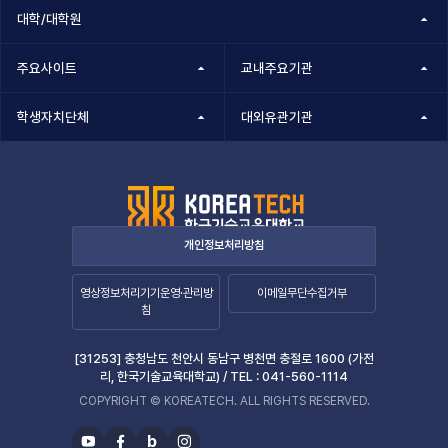
반
대학/대학원
(부
패
패
행
행
주요사이트
교내주요기관
위)
위)
신
학생자치단체
대외유관기관
신
고
목
고
록
검
-
번
색
호,
개인정보처리방침
분
류,
영상정보처리기기운영·관리방
이메일무단수집거부
제
침
목,
작
성
[31253] 충청남도 천안시 동남구 병천면 충절로 1600 (가전
리, 한국기술교육대학교) /
TEL :
041-560-1114
자,
등
COPYRIGHT © KOREATECH. ALL RIGHTS RESERVED.
록
b
일,