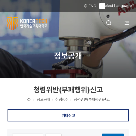
Select Language
ENG
▼
한
국
전
검색 레이어
정보공개
기
술
체
열기
교
청렴위반(부패행위)신고
육
메
대
정보공개
청렴행정
청렴위반(부패행위)신고
홈
학
뉴
기타신고
교
열
정