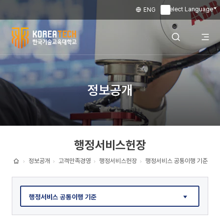
Select Language
ENG
▼
한
국
전
검색 레이어
정보공개
기
술
체
열기
교
행정서비스헌장
육
메
대
정보공개
고객만족경영
행정서비스헌장
행정서비스 공통이행 기준
홈
학
뉴
교
행정서비스 공통이행 기준
열