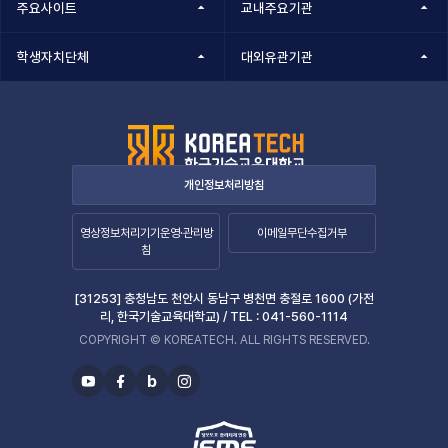
주요사이트
교내주요기관
학생자치단체
대외유관기관
개인정보처리방침
영상정보처리기기운영·관리방
이메일무단수집거부
침
[31253] 충청남도 천안시 동남구 병천면 충절로 1600 (가전
리, 한국기술교육대학교) /
TEL :
041-560-1114
COPYRIGHT © KOREATECH. ALL RIGHTS RESERVED.
b
유
페
블
인
투
이
로
스
브
스
그
타